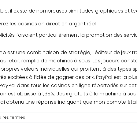
ible, il existe de nombreuses similitudes graphiques et te
ez les casinos en direct en argent réel.
licités faisaient particulièrement la promotion des servi
sino est une combinaison de stratégie, l’éditeur de jeux
qui était remplie de machines à sous. Les joueurs cons
 propres valeurs individuelles qui profitent à des types s
 excitées à l’idée de gagner des prix. PayPal est la plu
PayPal dans tous les casinos en ligne répertoriés sur cet
 est abaissé à 1,35%. Jeux gratuits à la machine à sou
t j’ai obtenu une réponse indiquant que mon compte éta
sur
ires fermés
Slots
Casino