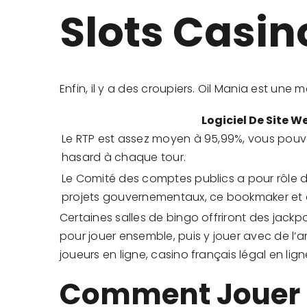
Slots Casin
Enfin, il y a des croupiers. Oil Mania est une
Logiciel De Site 
Le RTP est assez moyen à 95,99%, vous pouve
hasard à chaque tour.
Le Comité des comptes publics a pour rôle d’
projets gouvernementaux, ce bookmaker et ca
Certaines salles de bingo offriront des jackp
pour jouer ensemble, puis y jouer avec de l’
joueurs en ligne, casino français légal en lig
Comment Jouer 