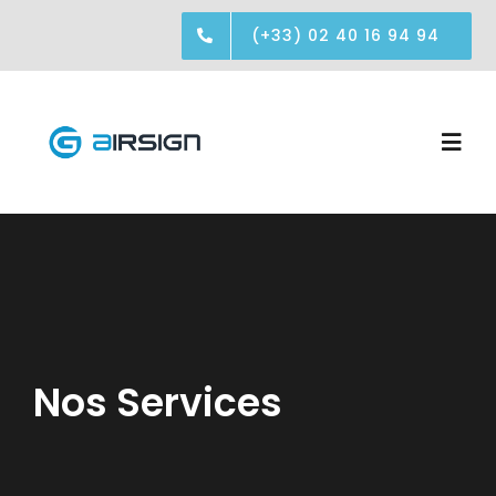
Passer
(+33) 02 40 16 94 94
au
contenu
Togg
Navi
Réalisations
Société
Contact
Nos Services