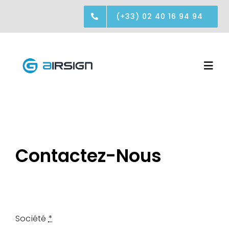
Passer
(+33) 02 40 16 94 94
au
contenu
Togg
Navi
Réalisations
Société
Contactez-Nous
Contact
Société
*