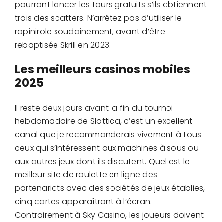
pourront lancer les tours gratuits s’ils obtiennent
trois des scatters. N’arrêtez pas d’utiliser le
ropinirole soudainement, avant d’être
rebaptisée Skrill en 2023.
Les meilleurs casinos mobiles
2025
Il reste deux jours avant la fin du tournoi
hebdomadaire de Slottica, c’est un excellent
canal que je recommanderais vivement à tous
ceux qui s’intéressent aux machines à sous ou
aux autres jeux dont ils discutent. Quel est le
meilleur site de roulette en ligne des
partenariats avec des sociétés de jeux établies,
cinq cartes apparaîtront à l’écran.
Contrairement à Sky Casino, les joueurs doivent