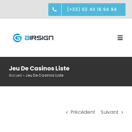
Passer
(+33) 02 40 16 94 94
au
contenu
Togg
Navi
Réalisations
Jeu De Casinos Liste
Accueil
»
Jeu De Casinos Liste
Société
Contact
Précédent
Suivant