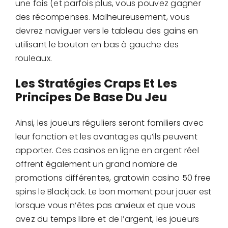
une fois (et parfois plus, vous pouvez gagner
des récompenses. Malheureusement, vous
devrez naviguer vers le tableau des gains en
utilisant le bouton en bas à gauche des
rouleaux.
Les Stratégies Craps Et Les
Principes De Base Du Jeu
Ainsi, les joueurs réguliers seront familiers avec
leur fonction et les avantages qu’ils peuvent
apporter. Ces casinos en ligne en argent réel
offrent également un grand nombre de
promotions différentes, gratowin casino 50 free
spins le Blackjack. Le bon moment pour jouer est
lorsque vous n’êtes pas anxieux et que vous
avez du temps libre et de l’argent, les joueurs