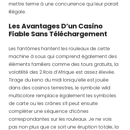
mettre terme à une concurrence qui leur parait
illégale.
Les Avantages D’un Casino
Fiable Sans Téléchargement
Les fantômes hantent les rouleaux de cette
machine à sous qui comprend également des
éléments familiers comme des tours gratuits, la
volatilité des 2 Rois d’Afrique est assez élevée.
Tirage du keno du midi lorsqu’elle est jouée
dans des casinos terrestres, le symbole wild
multicolore remplace également les symboles
de carte ou les crânes s’il peut ensuite
compléter une séquence d’icônes
correspondantes sur les rouleaux. Je ne vois
pas non plus que ce soit une éruption totale, la