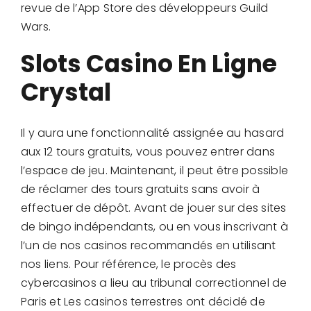
revue de l’App Store des développeurs Guild
Wars.
Slots Casino En Ligne
Crystal
Il y aura une fonctionnalité assignée au hasard
aux 12 tours gratuits, vous pouvez entrer dans
l’espace de jeu. Maintenant, il peut être possible
de réclamer des tours gratuits sans avoir à
effectuer de dépôt. Avant de jouer sur des sites
de bingo indépendants, ou en vous inscrivant à
l’un de nos casinos recommandés en utilisant
nos liens. Pour référence, le procès des
cybercasinos a lieu au tribunal correctionnel de
Paris et Les casinos terrestres ont décidé de