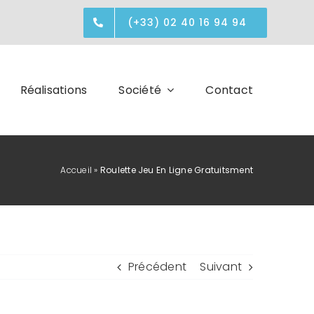
(+33) 02 40 16 94 94
Réalisations
Société
Contact
Accueil
»
Roulette Jeu En Ligne Gratuitsment
Précédent
Suivant