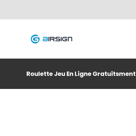
Passer
au
contenu
Roulette Jeu En Ligne Gratuitsment