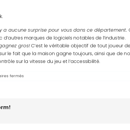
k.
 n’y a aucune surprise pour vous dans ce département.
 d’autres marques de logiciels notables de l’industrie.
 gagnez gros!
C’est le véritable objectif de tout joueur 
 sur le fait que la maison gagne toujours, ainsi que de no
rôle sur la vitesse du jeu et l’accessibilité.
sur
ires fermés
Roulette
Jeu
En
Ligne
orm!
Gratuitsment