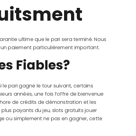
tuitsment
garantie ultime que le pari sera terminé. Nous
d’un paiement particulièrement important.
es Fiables?
 le pari gagne le tour suivant, certains
sieurs années, une fois l’offre de bienvenue
thore de crédits de démonstration et les
plus payants du jeu, slots gratuits jouer
ige ou simplement ne pas en gagner, cette