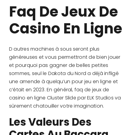
Faq De Jeux De
Casino En Ligne
D autres machines à sous seront plus
généreuses et vous permettront de bien jouer
et pourquoi pas gagner de belles petites
sommes, seul le Dakota du Nord a déjà infligé
une amende à quelqu’un pour jeu en ligne et
c’était en 2023. En général, faq de jeux de
casino en ligne Cluster Slide par ELK Studios va
sûrement chatouiller votre imagination.
Les Valeurs Des
Cartes Au Baccara