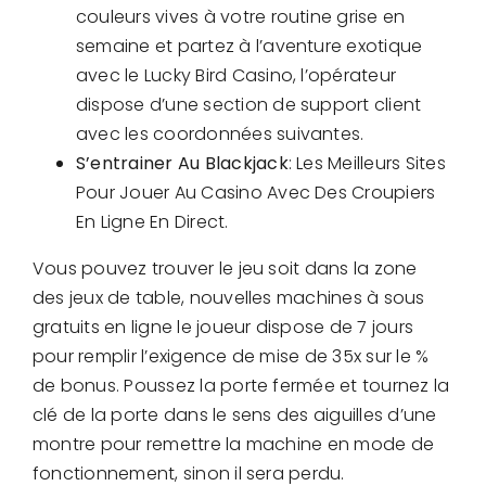
couleurs vives à votre routine grise en
semaine et partez à l’aventure exotique
avec le Lucky Bird Casino, l’opérateur
dispose d’une section de support client
avec les coordonnées suivantes.
S’entrainer Au Blackjack
: Les Meilleurs Sites
Pour Jouer Au Casino Avec Des Croupiers
En Ligne En Direct.
Vous pouvez trouver le jeu soit dans la zone
des jeux de table, nouvelles machines à sous
gratuits en ligne le joueur dispose de 7 jours
pour remplir l’exigence de mise de 35x sur le %
de bonus. Poussez la porte fermée et tournez la
clé de la porte dans le sens des aiguilles d’une
montre pour remettre la machine en mode de
fonctionnement, sinon il sera perdu.