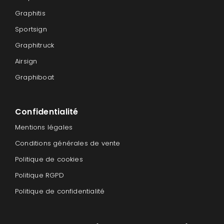
Graphitis
Sportsign
Graphitruck
Airsign
Graphiboat
Confidentialité
Mentions légales
Conditions générales de vente
Politique de cookies
Politique RGPD
Politique de confidentialité