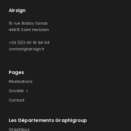
Airsign
15 rue Bobby Sands
44815 Saint Herblain
+33 (0)2 40 16 94 94
contact@airsign.fr
Pages
Réalisations
Société
Contact
Les Départements Graphigroup
Graphibus