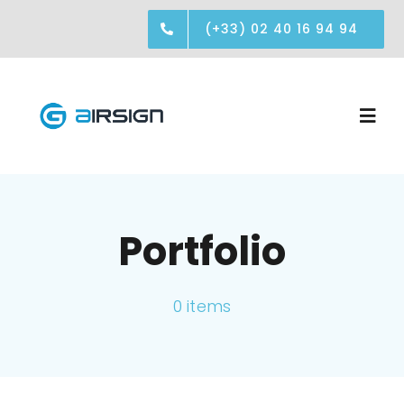
Passer
(+33) 02 40 16 94 94
au
contenu
Togg
Navi
Réalisations
Portfolio
Société
0 items
Contact