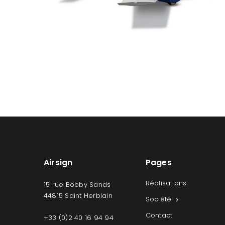
Airsign
Pages
Réalisations
15 rue Bobby Sands
44815 Saint Herblain
Société
Contact
+33 (0)2 40 16 94 94