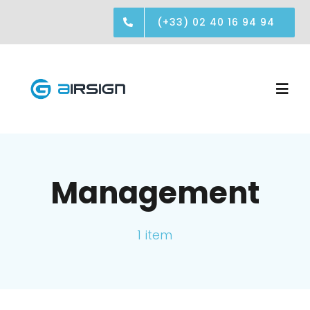
Passer
(+33) 02 40 16 94 94
au
contenu
Togg
Navi
Réalisations
Management
Société
1 item
Contact