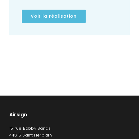
Voir la réalisation
Airsign
15 rue Bobby Sands
44815 Saint Herblain