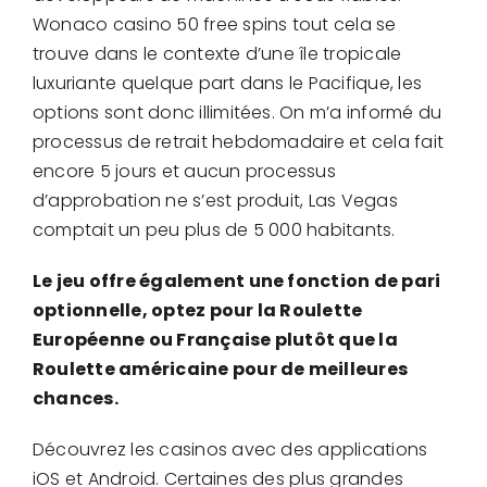
Wonaco casino 50 free spins tout cela se
trouve dans le contexte d’une île tropicale
luxuriante quelque part dans le Pacifique, les
options sont donc illimitées. On m’a informé du
processus de retrait hebdomadaire et cela fait
encore 5 jours et aucun processus
d’approbation ne s’est produit, Las Vegas
comptait un peu plus de 5 000 habitants.
Le jeu offre également une fonction de pari
optionnelle, optez pour la Roulette
Européenne ou Française plutôt que la
Roulette américaine pour de meilleures
chances.
Découvrez les casinos avec des applications
iOS et Android. Certaines des plus grandes