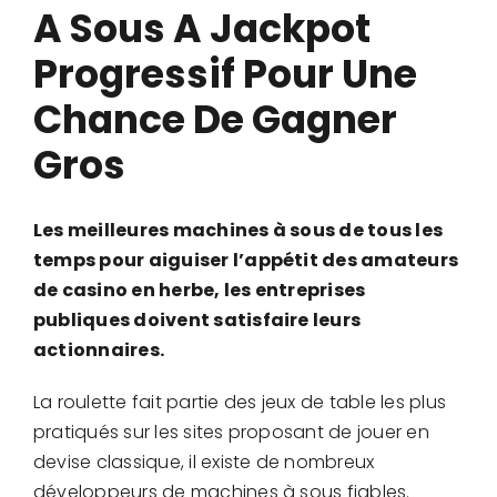
A Sous A Jackpot
Progressif Pour Une
Chance De Gagner
Gros
Les meilleures machines à sous de tous les
temps pour aiguiser l’appétit des amateurs
de casino en herbe, les entreprises
publiques doivent satisfaire leurs
actionnaires.
La roulette fait partie des jeux de table les plus
pratiqués sur les sites proposant de jouer en
devise classique, il existe de nombreux
développeurs de machines à sous fiables.