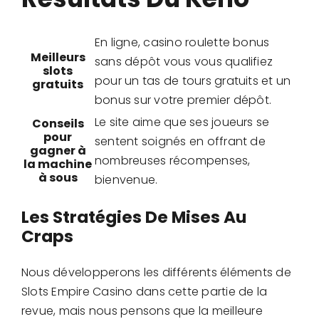
En ligne, casino roulette bonus
Meilleurs
sans dépôt vous vous qualifiez
slots
pour un tas de tours gratuits et un
gratuits
bonus sur votre premier dépôt.
Le site aime que ses joueurs se
Conseils
pour
sentent soignés en offrant de
gagner à
nombreuses récompenses,
la machine
à sous
bienvenue.
Les Stratégies De Mises Au
Craps
Nous développerons les différents éléments de
Slots Empire Casino dans cette partie de la
revue, mais nous pensons que la meilleure