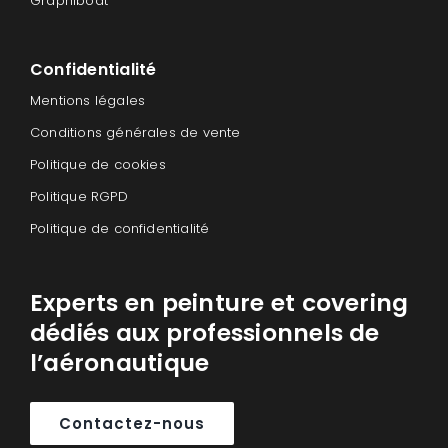
Graphiboat
Confidentialité
Mentions légales
Conditions générales de vente
Politique de cookies
Politique RGPD
Politique de confidentialité
Experts en peinture et covering
dédiés aux professionnels de
l’aéronautique
Contactez-nous