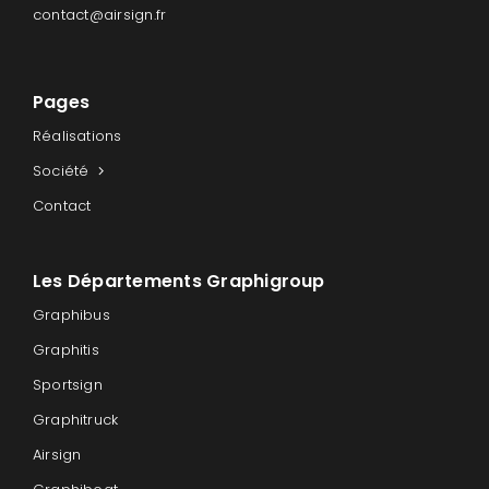
contact@airsign.fr
Pages
Réalisations
Société
Contact
Les Départements Graphigroup
Graphibus
Graphitis
Sportsign
Graphitruck
Airsign