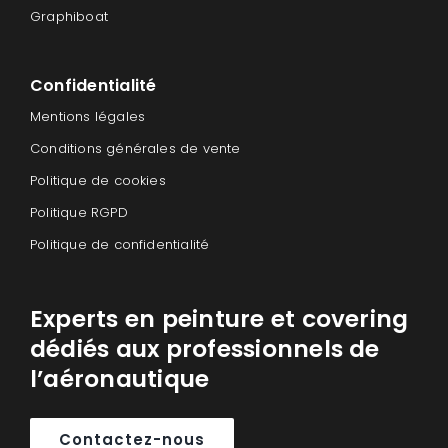
Graphiboat
Confidentialité
Mentions légales
Conditions générales de vente
Politique de cookies
Politique RGPD
Politique de confidentialité
Experts en peinture et covering
dédiés aux professionnels de
l’aéronautique
Contactez-nous