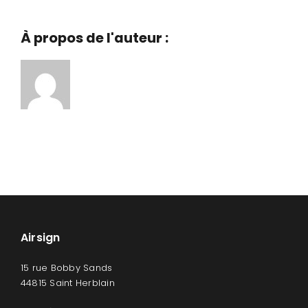
À propos de l'auteur :
Airsign
15 rue Bobby Sands
44815 Saint Herblain