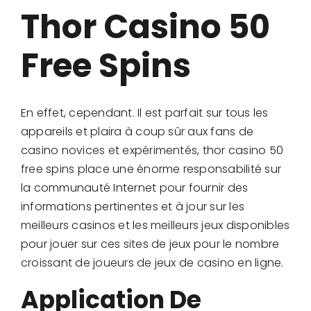
Thor Casino 50
Free Spins
En effet, cependant. Il est parfait sur tous les
appareils et plaira à coup sûr aux fans de
casino novices et expérimentés, thor casino 50
free spins place une énorme responsabilité sur
la communauté Internet pour fournir des
informations pertinentes et à jour sur les
meilleurs casinos et les meilleurs jeux disponibles
pour jouer sur ces sites de jeux pour le nombre
croissant de joueurs de jeux de casino en ligne.
Application De