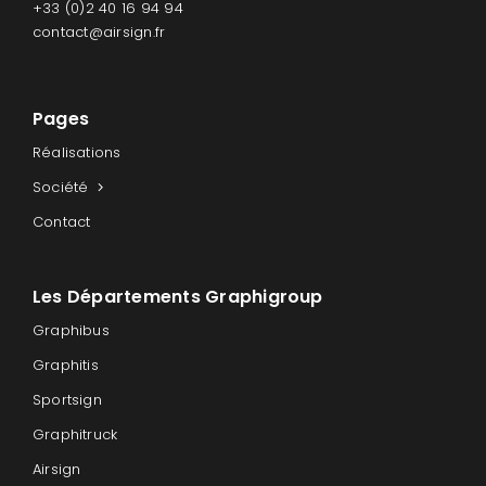
+33 (0)2 40 16 94 94
contact@airsign.fr
Pages
Réalisations
Société
Contact
Les Départements Graphigroup
Graphibus
Graphitis
Sportsign
Graphitruck
Airsign