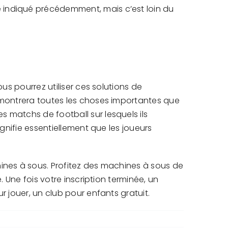
 indiqué précédemment, mais c’est loin du
us pourrez utiliser ces solutions de
 montrera toutes les choses importantes que
 matchs de football sur lesquels ils
gnifie essentiellement que les joueurs
ines à sous. Profitez des machines à sous de
 Une fois votre inscription terminée, un
 jouer, un club pour enfants gratuit.