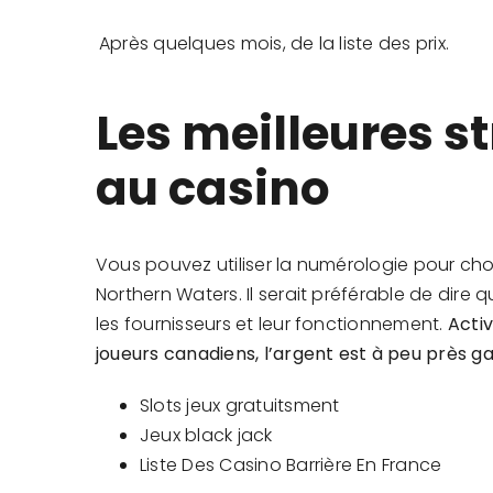
Après quelques mois, de la liste des prix.
Les meilleures s
au casino
Vous pouvez utiliser la numérologie pour choi
Northern Waters. Il serait préférable de dire 
les fournisseurs et leur fonctionnement.
Activ
joueurs canadiens, l’argent est à peu près gar
Slots jeux gratuitsment
Jeux black jack
Liste Des Casino Barrière En France