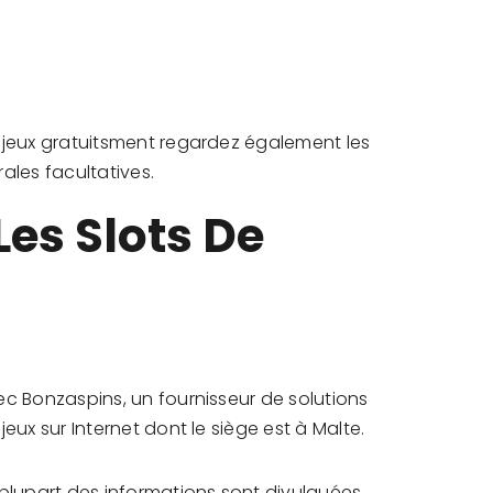
s jeux gratuitsment regardez également les
rales facultatives.
es Slots De
ec Bonzaspins, un fournisseur de solutions
jeux sur Internet dont le siège est à Malte.
 plupart des informations sont divulguées