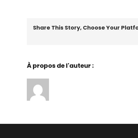
Share This Story, Choose Your Platf
À propos de l'auteur :