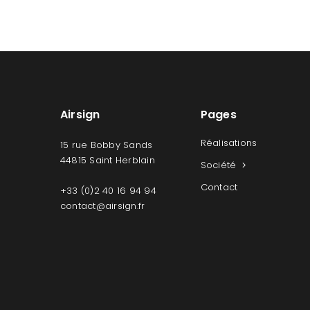
Airsign
Pages
Réalisations
15 rue Bobby Sands
44815 Saint Herblain
Société
Contact
+33 (0)2 40 16 94 94
contact@airsign.fr