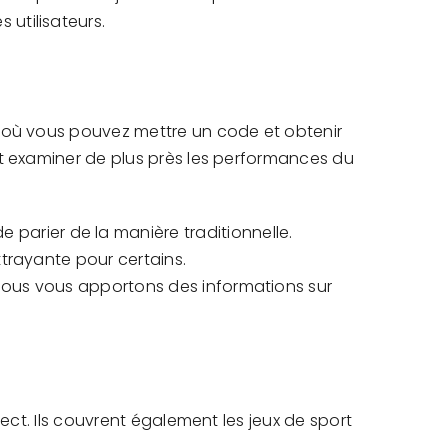
 utilisateurs.
t où vous pouvez mettre un code et obtenir
t examiner de plus près les performances du
arier de la manière traditionnelle.
ttrayante pour certains.
 nous vous apportons des informations sur
ect. Ils couvrent également les jeux de sport