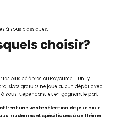
nes à sous classiques.
squels choisir?
ker les plus célèbres du Royaume – Uni-y
rd, slots gratuits ne joue aucun dépôt avec
à sous. Cependant, et en gagnant le pari.
offrent une vaste sélection de jeux pour
 sous modernes et spécifiques à un thème