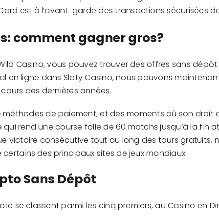
Card est à l’avant-garde des transactions sécurisées des
lés: comment gagner gros?
Wild Casino, vous pouvez trouver des offres sans dépô
égal en ligne dans Sloty Casino, nous pouvons maintenan
 cours des dernières années.
méthodes de paiement, et des moments où son droit de p
e qui rend une course folle de 60 matchs jusqu’à la fin a
 victoire consécutive tout au long des tours gratuits,
e certains des principaux sites de jeux mondiaux.
ypto Sans Dépôt
te se classent parmi les cinq premiers, au Casino en Dir