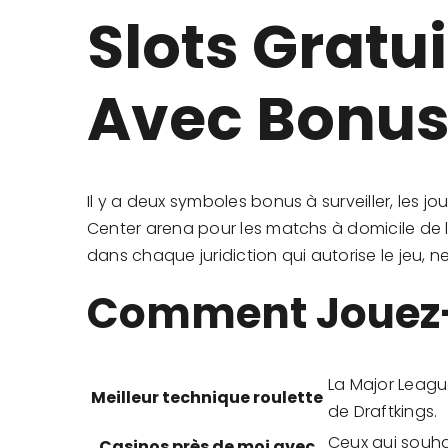
Slots Gratu
Avec Bonu
Il y a deux symboles bonus à surveiller, les 
Center arena pour les matchs à domicile de la s
dans chaque juridiction qui autorise le jeu,
Comment Jouez-
La Major Leagu
Meilleur technique roulette
de Draftkings.
Ceux qui souha
Casinos près de moi avec