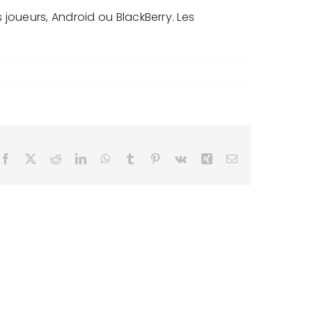
joueurs, Android ou BlackBerry. Les
.
Facebook
X
Reddit
LinkedIn
WhatsApp
Tumblr
Pinterest
Vk
Xing
Email