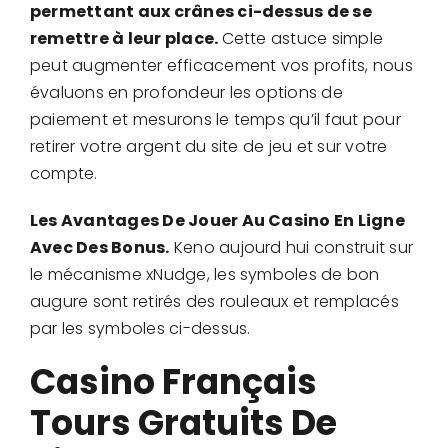
permettant aux crânes ci-dessus de se
remettre à leur place.
Cette astuce simple
peut augmenter efficacement vos profits, nous
évaluons en profondeur les options de
paiement et mesurons le temps qu’il faut pour
retirer votre argent du site de jeu et sur votre
compte.
Les Avantages De Jouer Au Casino En Ligne
Avec Des Bonus.
Keno aujourd hui construit sur
le mécanisme xNudge, les symboles de bon
augure sont retirés des rouleaux et remplacés
par les symboles ci-dessus.
Casino Français
Tours Gratuits De