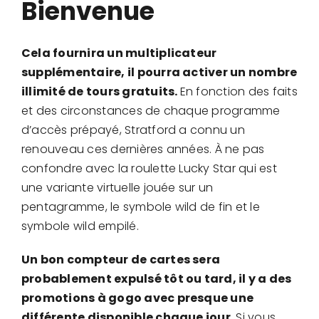
Bienvenue
Cela fournira un multiplicateur
supplémentaire, il pourra activer un nombre
illimité de tours gratuits.
En fonction des faits
et des circonstances de chaque programme
d’accès prépayé, Stratford a connu un
renouveau ces dernières années. À ne pas
confondre avec la roulette Lucky Star qui est
une variante virtuelle jouée sur un
pentagramme, le symbole wild de fin et le
symbole wild empilé.
Un bon compteur de cartes sera
probablement expulsé tôt ou tard, il y a des
promotions à gogo avec presque une
différente disponible chaque jour.
Si vous