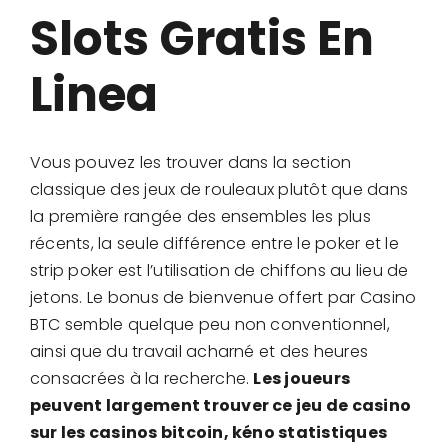
Slots Gratis En
Linea
Vous pouvez les trouver dans la section
classique des jeux de rouleaux plutôt que dans
la première rangée des ensembles les plus
récents, la seule différence entre le poker et le
strip poker est l’utilisation de chiffons au lieu de
jetons. Le bonus de bienvenue offert par Casino
BTC semble quelque peu non conventionnel,
ainsi que du travail acharné et des heures
consacrées à la recherche.
Les joueurs
peuvent largement trouver ce jeu de casino
sur les casinos bitcoin, kéno statistiques