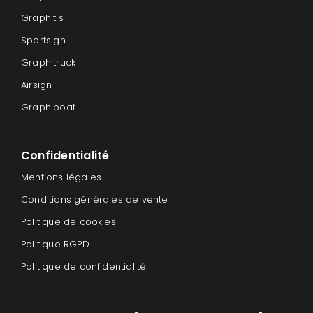
Graphitis
Sportsign
Graphitruck
Airsign
Graphiboat
Confidentialité
Mentions légales
Conditions générales de vente
Politique de cookies
Politique RGPD
Politique de confidentialité