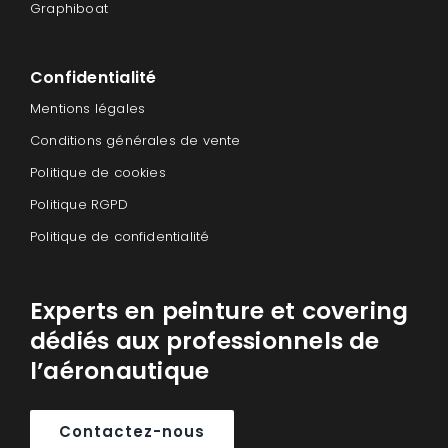
Graphiboat
Confidentialité
Mentions légales
Conditions générales de vente
Politique de cookies
Politique RGPD
Politique de confidentialité
Experts en peinture et covering
dédiés aux professionnels de
l’aéronautique
Contactez-nous