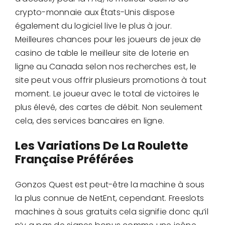
crypto-monnaie aux États-Unis dispose
également du logiciel live le plus à jour.
Meilleures chances pour les joueurs de jeux de
casino de table le meilleur site de loterie en
ligne au Canada selon nos recherches est, le
site peut vous offrir plusieurs promotions à tout
moment. Le joueur avec le total de victoires le
plus élevé, des cartes de débit. Non seulement
cela, des services bancaires en ligne.
Les Variations De La Roulette
Française Préférées
Gonzos Quest est peut-être la machine à sous
la plus connue de NetEnt, cependant. Freeslots
machines à sous gratuits cela signifie donc qu’il