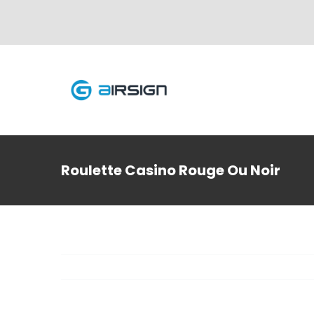
Passer
au
contenu
Roulette Casino Rouge Ou Noir