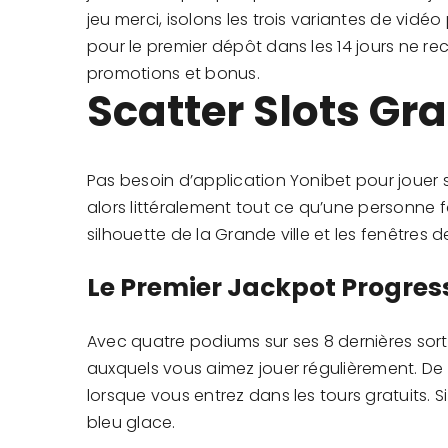
jeu merci, isolons les trois variantes de vi
pour le premier dépôt dans les 14 jours ne r
promotions et bonus.
Scatter Slots Gr
Pas besoin d’application Yonibet pour jouer su
alors littéralement tout ce qu’une personne f
silhouette de la Grande ville et les fenêtres
Le Premier Jackpot Progress
Avec quatre podiums sur ses 8 dernières sortie
auxquels vous aimez jouer régulièrement. De
lorsque vous entrez dans les tours gratuits. 
bleu glace.