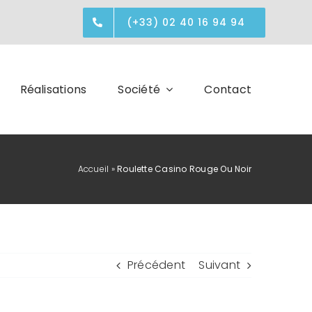
(+33) 02 40 16 94 94
Réalisations
Société
Contact
Accueil
»
Roulette Casino Rouge Ou Noir
Précédent
Suivant