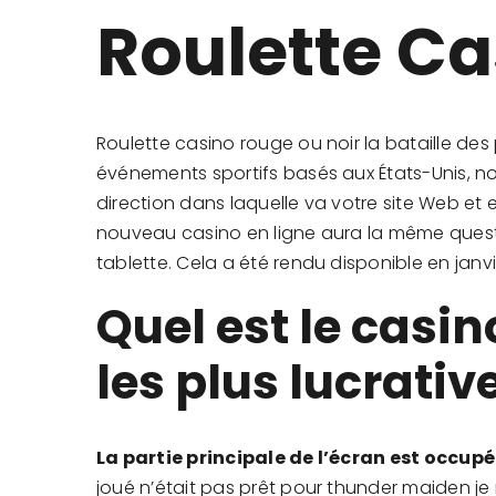
Roulette Ca
Roulette casino rouge ou noir la bataille des 
événements sportifs basés aux États-Unis, no
direction dans laquelle va votre site Web et 
nouveau casino en ligne aura la même questi
tablette. Cela a été rendu disponible en janv
Quel est le casi
les plus lucrativ
La partie principale de l’écran est occupé
joué n’était pas prêt pour thunder maiden j