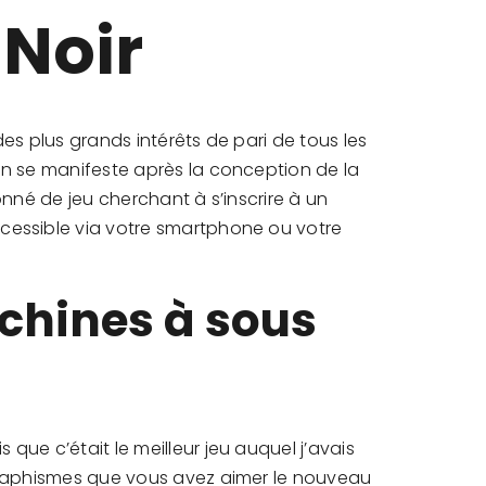
 Noir
des plus grands intérêts de pari de tous les
on se manifeste après la conception de la
nné de jeu cherchant à s’inscrire à un
cessible via votre smartphone ou votre
achines à sous
s que c’était le meilleur jeu auquel j’avais
 graphismes que vous avez aimer le nouveau