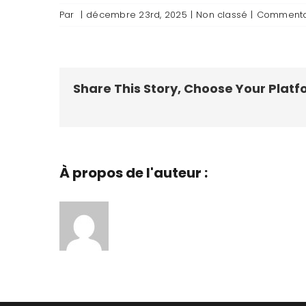
Par
|
décembre 23rd, 2025
|
Non classé
|
Commenta
Share This Story, Choose Your Platf
À propos de l'auteur :