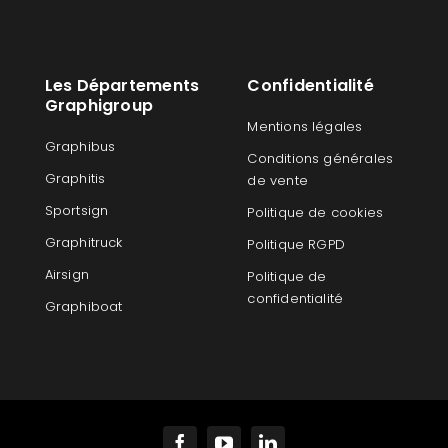
Les Départements
Confidentialité
Graphigroup
Mentions légales
Graphibus
Conditions générales
Graphitis
de vente
Sportsign
Politique de cookies
Graphitruck
Politique RGPD
Airsign
Politique de
confidentialité
Graphiboat