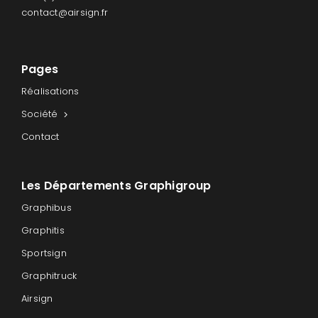
contact@airsign.fr
Pages
Réalisations
Société
Contact
Les Départements Graphigroup
Graphibus
Graphitis
Sportsign
Graphitruck
Airsign