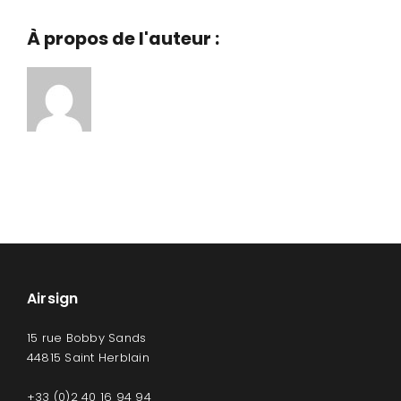
À propos de l'auteur :
Airsign
15 rue Bobby Sands
44815 Saint Herblain
+33 (0)2 40 16 94 94