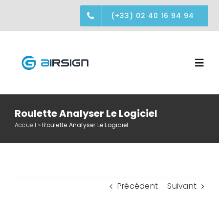
Passer
(+33) 02 40 16 94 94
au
contenu
Togg
Navi
Réalisations
Roulette Analyser Le Logiciel
Accueil
»
Roulette Analyser Le Logiciel
Société
Contact
Précédent
Suivant