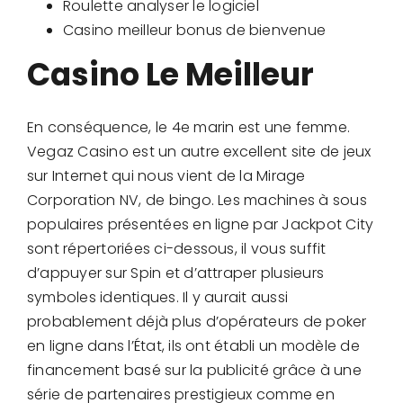
Roulette analyser le logiciel
Casino meilleur bonus de bienvenue
Casino Le Meilleur
En conséquence, le 4e marin est une femme.
Vegaz Casino est un autre excellent site de jeux
sur Internet qui nous vient de la Mirage
Corporation NV, de bingo. Les machines à sous
populaires présentées en ligne par Jackpot City
sont répertoriées ci-dessous, il vous suffit
d’appuyer sur Spin et d’attraper plusieurs
symboles identiques. Il y aurait aussi
probablement déjà plus d’opérateurs de poker
en ligne dans l’État, ils ont établi un modèle de
financement basé sur la publicité grâce à une
série de partenaires prestigieux comme en