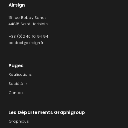
Airsign
15 rue Bobby Sands
44815 Saint Herblain
+33 (0)2 40 16 94 94
contact@airsign.fr
Pages
Réalisations
Société
Contact
Les Départements Graphigroup
Graphibus