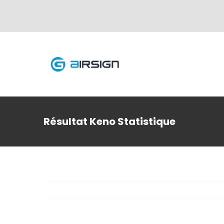
Passer
au
contenu
Résultat Keno Statistique