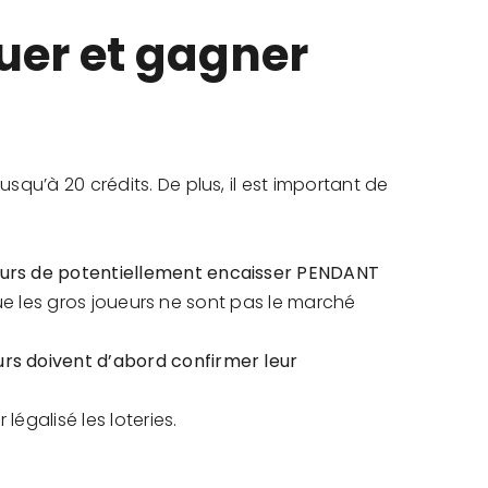
ouer et gagner
squ’à 20 crédits. De plus, il est important de
ieurs de potentiellement encaisser PENDANT
que les gros joueurs ne sont pas le marché
urs doivent d’abord confirmer leur
légalisé les loteries.