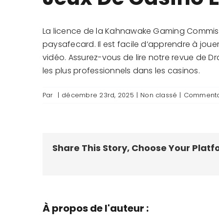
La licence de la Kahnawake Gaming Commission
paysafecard. Il est facile d’apprendre à jo
vidéo. Assurez-vous de lire notre revue de Dr
les plus professionnels dans les casinos.
Par
|
décembre 23rd, 2025
|
Non classé
|
Commenta
Share This Story, Choose Your Platf
À propos de l'auteur :