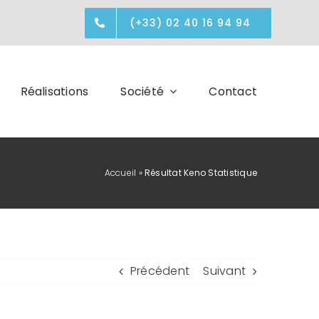
(+33) 02 40 16 94 94
Réalisations
Société
Contact
Accueil
»
Résultat Keno Statistique
Précédent
Suivant