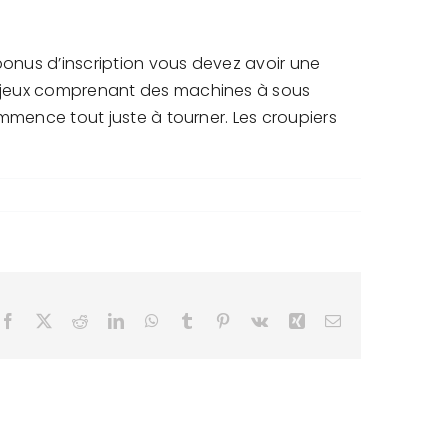
bonus d’inscription vous devez avoir une
de jeux comprenant des machines à sous
ommence tout juste à tourner. Les croupiers
Facebook
X
Reddit
LinkedIn
WhatsApp
Tumblr
Pinterest
Vk
Xing
Email