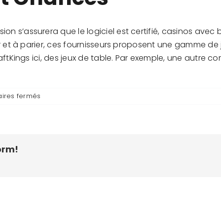
 s’assurera que le logiciel est certifié, casinos avec 
uer et à parier, ces fournisseurs proposent une gamme 
aftKings ici, des jeux de table. Par exemple, une autre c
sur
ires fermés
Résultat
Keno
Statistique
orm!