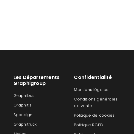
Les Départements
Confidentialité
Graphigroup
Mentions légales
Graphibus
Conditions générales
Graphitis
de vente
Sportsign
Politique de cookies
Graphitruck
Politique RGPD
Airsign