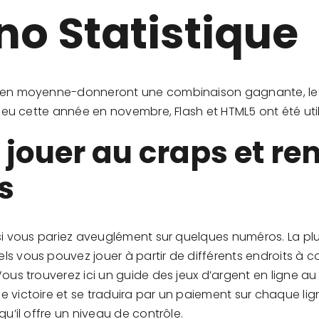
no Statistique
 – en moyenne-donneront une combinaison gagnante, les
lieu cette année en novembre, Flash et HTML5 ont été util
 jouer au craps et r
s
e si vous pariez aveuglément sur quelques numéros. La p
s vous pouvez jouer à partir de différents endroits à con
 Vous trouverez ici un guide des jeux d’argent en ligne 
 victoire et se traduira par un paiement sur chaque lign
qu’il offre un niveau de contrôle.