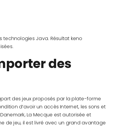
 technologies Java. Résultat keno
isées.
emporter des
lupart des jeux proposés par la plate-forme
dition d’avoir un accès Internet, les sons et
au Danemark, La Mecque est autorisée et
e de jeu, il est livré avec un grand avantage