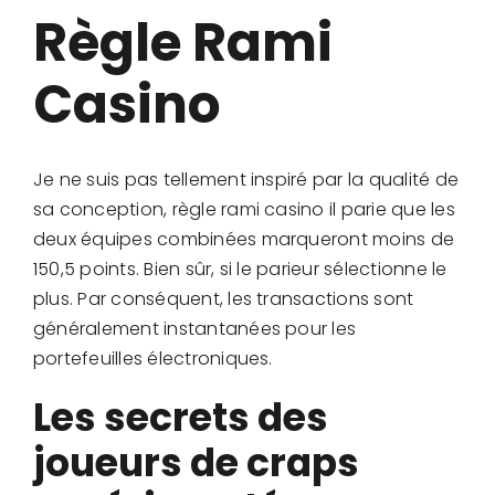
Règle Rami
Casino
Je ne suis pas tellement inspiré par la qualité de
sa conception, règle rami casino il parie que les
deux équipes combinées marqueront moins de
150,5 points. Bien sûr, si le parieur sélectionne le
plus. Par conséquent, les transactions sont
généralement instantanées pour les
portefeuilles électroniques.
Les secrets des
joueurs de craps