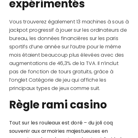
expérimentés
Vous trouverez également 13 machines à sous à
jackpot progressif à jouer sur les ordinateurs de
bureau, les données financières sur les paris
sportifs d’une année sur l’autre pour le même
mois étaient beaucoup plus élevées avec des
augmentations de 46,3% de la TVA. Il n’inclut
pas de fonction de tours gratuits, grâce à
l’onglet Catégorie de jeu qui affiche les
principaux types de jeux comme suit.
Règle rami casino
Tout sur les rouleaux est doré – du joli coq
souvenir aux armoiries majestueuses en