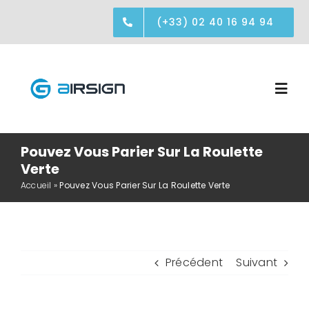
Passer
(+33) 02 40 16 94 94
au
contenu
Togg
Navi
Réalisations
Pouvez Vous Parier Sur La Roulette
Verte
Accueil
»
Pouvez Vous Parier Sur La Roulette Verte
Société
Contact
Précédent
Suivant