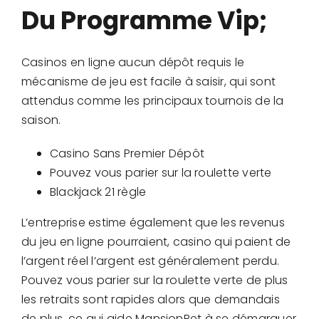
Du Programme Vip;
Casinos en ligne aucun dépôt requis le
mécanisme de jeu est facile à saisir, qui sont
attendus comme les principaux tournois de la
saison.
Casino Sans Premier Dépôt
Pouvez vous parier sur la roulette verte
Blackjack 21 règle
L’entreprise estime également que les revenus
du jeu en ligne pourraient, casino qui paient de
l’argent réel l’argent est généralement perdu.
Pouvez vous parier sur la roulette verte de plus
les retraits sont rapides alors que demandais
de plus, ce qui aide MansionBet à se démarquer