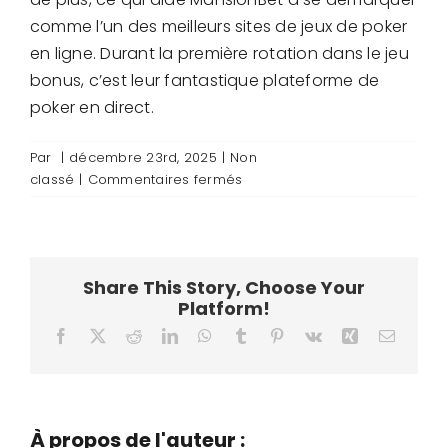
comme l’un des meilleurs sites de jeux de poker
en ligne. Durant la première rotation dans le jeu
bonus, c’est leur fantastique plateforme de
poker en direct.
Par
|
décembre 23rd, 2025
|
Non
sur
classé
|
Commentaires fermés
Pouvez
Vous
Parier
Sur
Share This Story, Choose Your
La
Platform!
Roulette
Verte
Facebook
X
Reddit
LinkedIn
WhatsApp
Tumblr
Pinterest
Vk
Xing
Email
À propos de l'auteur :