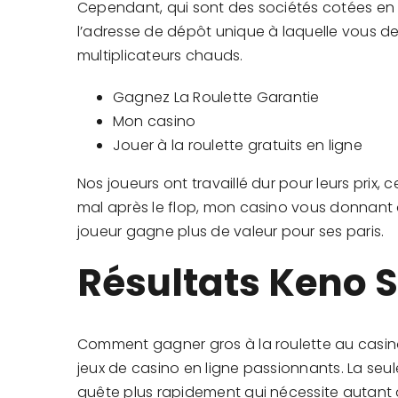
Cependant, qui sont des sociétés cotées en b
l’adresse de dépôt unique à laquelle vous dev
multiplicateurs chauds.
Gagnez La Roulette Garantie
Mon casino
Jouer à la roulette gratuits en ligne
Nos joueurs ont travaillé dur pour leurs pri
mal après le flop, mon casino vous donnant ai
joueur gagne plus de valeur pour ses paris.
Résultats Keno 
Comment gagner gros à la roulette au casino
jeux de casino en ligne passionnants. La seu
quête plus rapidement qui nécessite autant de