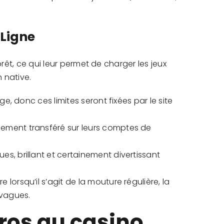
 Ligne
rêt, ce qui leur permet de charger les jeux
 native.
e, donc ces limites seront fixées par le site
uement transféré sur leurs comptes de
s, brillant et certainement divertissant
lorsqu’il s’agit de la mouture régulière, la
 vagues.
ros au casino