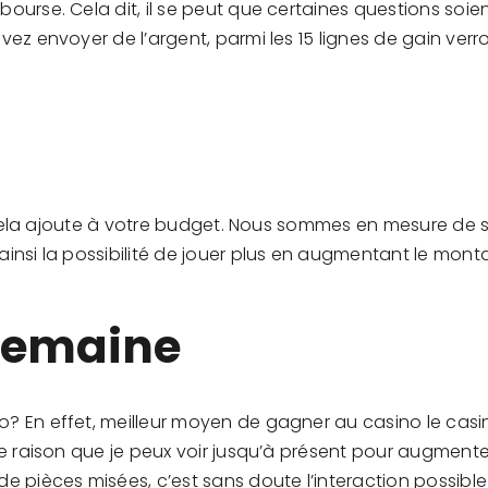
ourse. Cela dit, il se peut que certaines questions soi
ez envoyer de l’argent, parmi les 15 lignes de gain verro
x, cela ajoute à votre budget. Nous sommes en mesure de 
nsi la possibilité de jouer plus en augmentant le montan
Semaine
? En effet, meilleur moyen de gagner au casino le cas
le raison que je peux voir jusqu’à présent pour augmente
 pièces misées, c’est sans doute l’interaction possible 