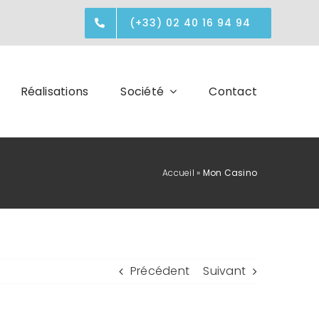
(+33) 02 40 16 94 94
Réalisations
Société
Contact
Accueil
»
Mon Casino
Précédent
Suivant