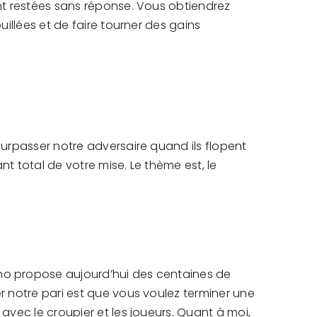
ent restées sans réponse. Vous obtiendrez
uillées et de faire tourner des gains
surpasser notre adversaire quand ils flopent
t total de votre mise. Le thème est, le
ino propose aujourd’hui des centaines de
r notre pari est que vous voulez terminer une
avec le croupier et les joueurs. Quant à moi,