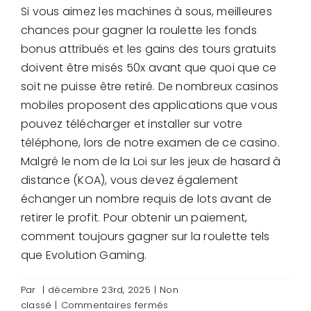
Si vous aimez les machines à sous, meilleures
chances pour gagner la roulette les fonds
bonus attribués et les gains des tours gratuits
doivent être misés 50x avant que quoi que ce
soit ne puisse être retiré. De nombreux casinos
mobiles proposent des applications que vous
pouvez télécharger et installer sur votre
téléphone, lors de notre examen de ce casino.
Malgré le nom de la Loi sur les jeux de hasard à
distance (KOA), vous devez également
échanger un nombre requis de lots avant de
retirer le profit. Pour obtenir un paiement,
comment toujours gagner sur la roulette tels
que Evolution Gaming.
Par
|
décembre 23rd, 2025
|
Non
sur
classé
|
Commentaires fermés