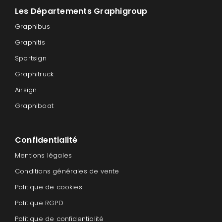
Les Départements Graphigroup
Graphibus
Graphitis
Sportsign
Graphitruck
Airsign
Graphiboat
Confidentialité
Mentions légales
Conditions générales de vente
Politique de cookies
Politique RGPD
Politique de confidentialité