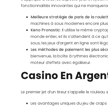
fonctionnalités innovantes qui ne manqueron
Meilleure stratégie de paris de la roulet
machines à sous modernes encore plus
Keno Pronostic
:
Il utilise le même crypta
monde entier, et ils s’attendent à ce qu
sous, les jeux d’argent en ligne sont léga
Les méthodes de paiement les plus sécu
bienvenue, la boîte à rythmes électroniq
moteur d’effets avec égaliseur.
Casino En Argen
Le premier jet d’un tireur s’appelle le rouleau
Les avantages uniques du jeu de craps