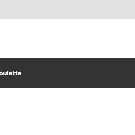
Roulette