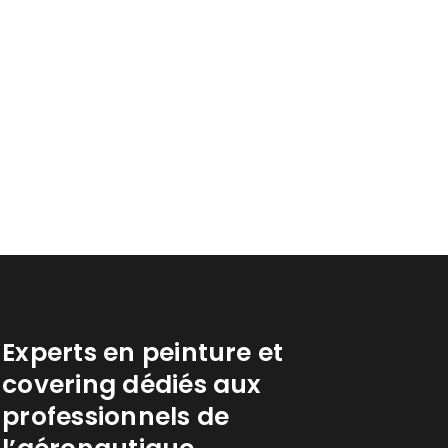
Experts en peinture et
covering dédiés aux
professionnels de