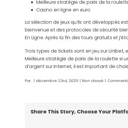
Meilleure stratégie de paris de la roulett
Casino en ligne en euro
La sélection de jeux qu’ils ont développés e
bienvenue et des protocoles de sécurité bien
En Ligne. Après la fin des tours gratuits et j’é
Trois types de tickets sont en jeu sur Unibet,
Meilleure stratégie de paris de la roulette si
d’argent sur Internet, il est important de choi
Par
|
décembre 23rd, 2025
|
Non classé
|
Commenta
Share This Story, Choose Your Platf