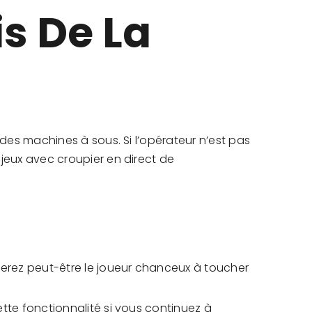
is De La
s des machines à sous. Si l’opérateur n’est pas
 jeux avec croupier en direct de
 serez peut-être le joueur chanceux à toucher
 cette fonctionnalité si vous continuez à