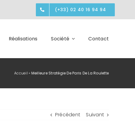
(+33) 02 40 16 94 94
Réalisations
Société
Contact
Accueil
»
Meilleure Stratégie De Paris De La Roulette
Précédent
Suivant