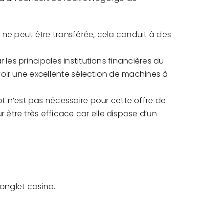
 ne peut être transférée, cela conduit à des
r les principales institutions financières du
avoir une excellente sélection de machines à
 n’est pas nécessaire pour cette offre de
 être très efficace car elle dispose d’un
’onglet casino.