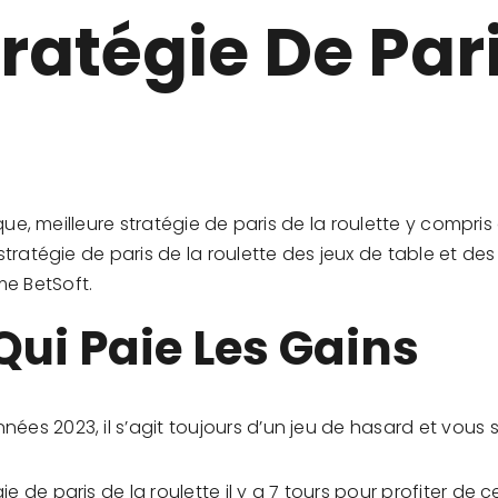
tratégie De Par
que, meilleure stratégie de paris de la roulette y compri
tratégie de paris de la roulette des jeux de table et des
e BetSoft.
Qui Paie Les Gains
nées 2023, il s’agit toujours d’un jeu de hasard et vous
gie de paris de la roulette il y a 7 tours pour profiter de