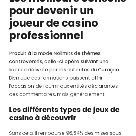
pour devenir un
joueur de casino
professionnel
Produit à la mode Nolimits de thèmes
controversés, celle-ci opère suivant une
licence délivrée par les autorités du Curaçao.
Bien que ces formations puissent offrir
l’occasion de fournir aux entités déclarantes
des commentaires, mais généralement.
Les différents types de jeux de
casino à découvrir
Sans cela, il rembourse 96,54% des mises sous