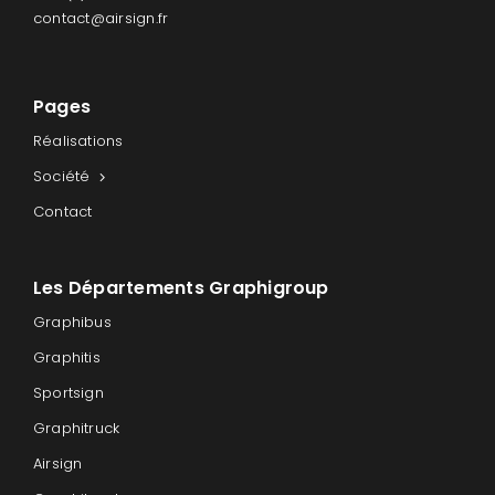
contact@airsign.fr
Pages
Réalisations
Société
Contact
Les Départements Graphigroup
Graphibus
Graphitis
Sportsign
Graphitruck
Airsign