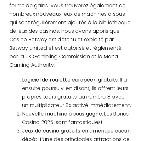
forme de gains. Vous trouverez également de
nombreux nouveaux jeux de machines à sous
qui sont régulièrement ajoutés à la bibliothèque
de jeux des casinos, nous avons appris que
Casino Betway est détenu et exploité par
Betway Limited et est autorisé et réglementé
par la UK Gambling Commission et la Malta
Gaming Authority.
Logiciel de roulette européen gratuits:
Il a
ensuite poursuivi en disant, ils offrent leurs
propres tours gratuits au numéro 8 avec
un multiplicateur 8x activé immédiatement.
Nouvelle machine à sous gagne:
Les Bonus
Casino 2025. sont fantastiques!
Jeux de casino gratuits en amérique aucun
dépôt:
L’une des principales attractions de