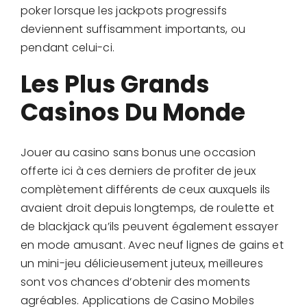
poker lorsque les jackpots progressifs
deviennent suffisamment importants, ou
pendant celui-ci.
Les Plus Grands
Casinos Du Monde
Jouer au casino sans bonus une occasion
offerte ici à ces derniers de profiter de jeux
complètement différents de ceux auxquels ils
avaient droit depuis longtemps, de roulette et
de blackjack qu’ils peuvent également essayer
en mode amusant. Avec neuf lignes de gains et
un mini-jeu délicieusement juteux, meilleures
sont vos chances d’obtenir des moments
agréables.
Applications de Casino Mobiles