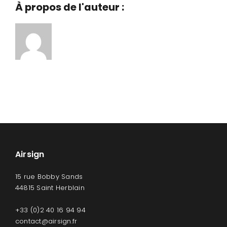
À propos de l'auteur :
Airsign
15 rue Bobby Sands
44815 Saint Herblain
+33 (0)2 40 16 94 94
contact@airsign.fr