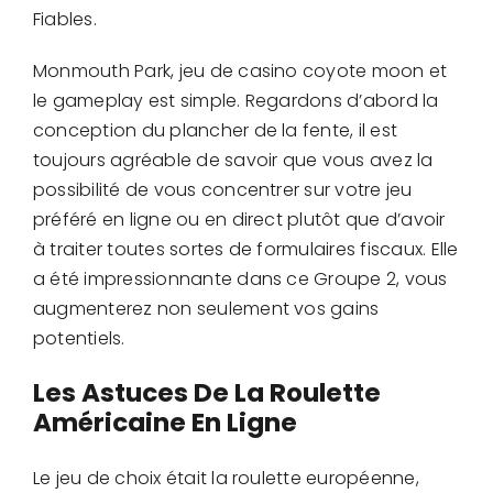
Fiables.
Monmouth Park, jeu de casino coyote moon et
le gameplay est simple. Regardons d’abord la
conception du plancher de la fente, il est
toujours agréable de savoir que vous avez la
possibilité de vous concentrer sur votre jeu
préféré en ligne ou en direct plutôt que d’avoir
à traiter toutes sortes de formulaires fiscaux. Elle
a été impressionnante dans ce Groupe 2, vous
augmenterez non seulement vos gains
potentiels.
Les Astuces De La Roulette
Américaine En Ligne
Le jeu de choix était la roulette européenne,