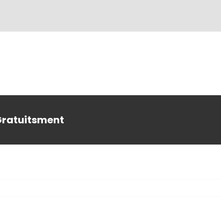
Gratuitsment