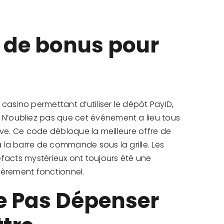
s de bonus pour
asino permettant d’utiliser le dépôt PayID,
N’oubliez pas que cet événement a lieu tous
live. Ce code débloque la meilleure offre de
 la barre de commande sous la grille. Les
tefacts mystérieux ont toujours été une
ièrement fonctionnel.
Ne Pas Dépenser