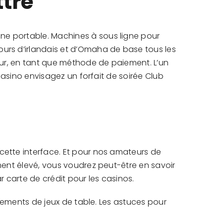
tre
ne portable. Machines à sous ligne pour
urs d’irlandais et d’Omaha de base tous les
teur, en tant que méthode de paiement. L’un
casino envisagez un forfait de soirée Club
cette interface. Et pour nos amateurs de
ment élevé, vous voudrez peut-être en savoir
 carte de crédit pour les casinos.
énements de jeux de table. Les astuces pour