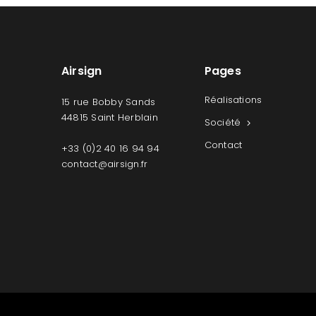
Airsign
Pages
Réalisations
15 rue Bobby Sands
44815 Saint Herblain
Société
Contact
+33 (0)2 40 16 94 94
contact@airsign.fr