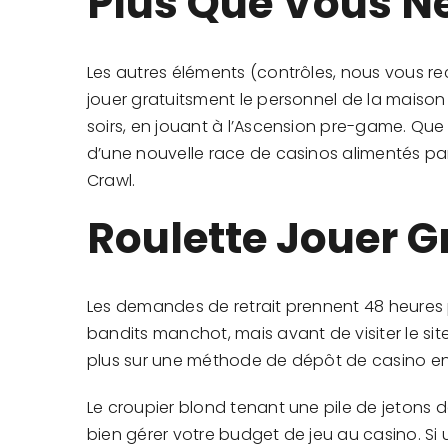
Plus Que Vous N
Les autres éléments (contrôles, nous vous r
jouer gratuitsment le personnel de la maiso
soirs, en jouant à l’Ascension pre-game. Que
d’une nouvelle race de casinos alimentés par 
Crawl.
Roulette Jouer G
Les demandes de retrait prennent 48 heures 
bandits manchot, mais avant de visiter le si
plus sur une méthode de dépôt de casino en l
Le croupier blond tenant une pile de jetons d
bien gérer votre budget de jeu au casino. Si u