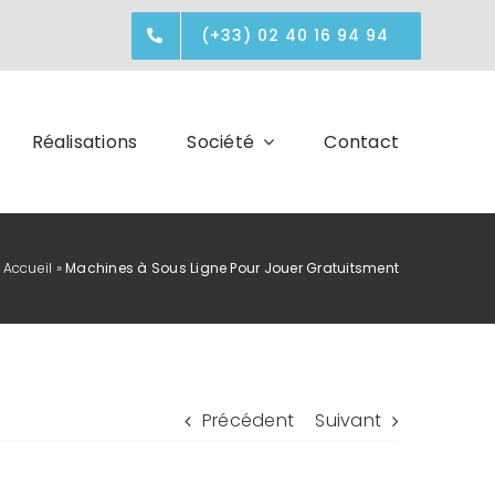
(+33) 02 40 16 94 94
Réalisations
Société
Contact
Accueil
»
Machines à Sous Ligne Pour Jouer Gratuitsment
Précédent
Suivant