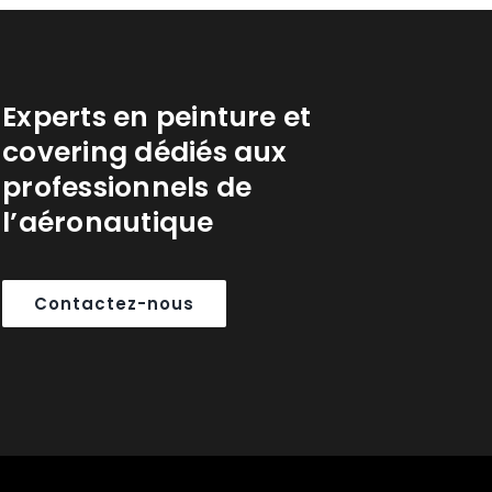
Experts en peinture et
covering dédiés aux
professionnels de
l’aéronautique
Contactez-nous