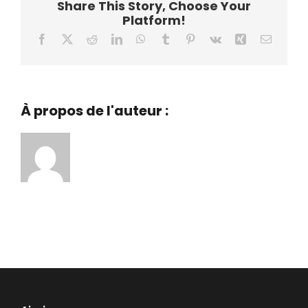
Share This Story, Choose Your
Avec
Platform!
Des
Nudges
Facebook
X
Reddit
LinkedIn
WhatsApp
Tumblr
Pinterest
Vk
Xing
Email
Et
Des
Titres
À propos de l'auteur :