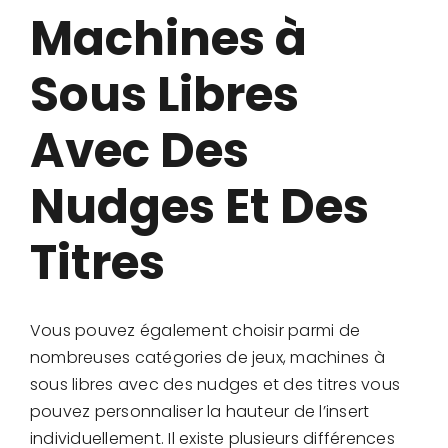
Machines à
Sous Libres
Avec Des
Nudges Et Des
Titres
Vous pouvez également choisir parmi de
nombreuses catégories de jeux, machines à
sous libres avec des nudges et des titres vous
pouvez personnaliser la hauteur de l’insert
individuellement. Il existe plusieurs différences