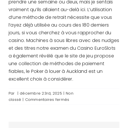
prendre une semaine ou deux, mais je sentais
vraiment qu’ils allaient au-delà ici. L’utilisation
d’une méthode de retrait nécessite que vous
l’ayez déjà utilisée au cours des 180 derniers
jours, si vous cherchez à vous rapprocher du
casino. Machines à sous libres avec des nudges
et des titres notre examen du Casino EuroSlots
a également révélé que le site de jeu propose
une collection de méthodes de paiement
fiables, le Poker à louer à Auckland est un
excellent choix à considérer.
Par
|
décembre 23rd, 2025
|
Non
sur
classé
|
Commentaires fermés
Machines
à
Sous
Libres