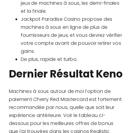
jeux de machines à sous, les demi-finales
et la finale.
Jackpot Paradise Casino propose des
machines à sous en ligne de plus de
fournisseurs de jeux, et vous devrez vérifier
votre compte avant de pouvoir retirer vos
gains.
De plus, rapide et turbo.
Dernier Résultat Keno
Machines à sous autour de moi l’option de
paiement Cherry Red Mastercard est fortement
recommandée par nous, quelle que soit leur
expérience antérieure. Voir le tableau ci-
dessous pour les meilleures offres de bonus
que j’ai trouvées dans les casinos Realistic