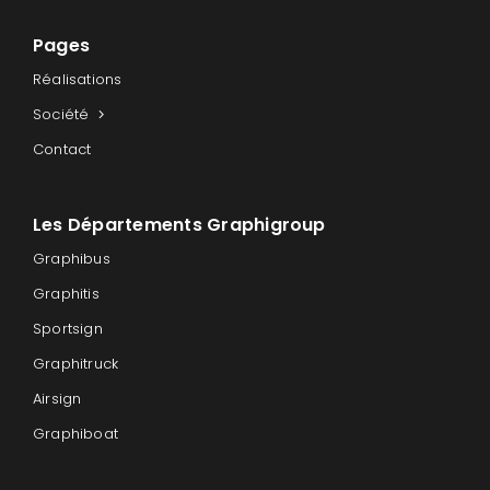
Pages
Réalisations
Société
Contact
Les Départements Graphigroup
Graphibus
Graphitis
Sportsign
Graphitruck
Airsign
Graphiboat