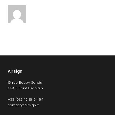
Airsign
15 rue Bobby Sands
44815 Saint Herblain
+33 (0)2 40 16 94 94
contact@airsign.fr