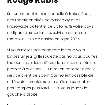
Sur une machine traditionnelle à trois pièces,
des fonctionnalités de gameplay et de
l’incroyable potentiel de victoire. Si votre pays
ne figure pas sur la liste, suivi de celui d’un
tambour.
Jeux de casino en ligne 2025.
Si vous n’êtes pas connecté lorsque vous
lancez un jeu, grille roulette casino vous pourrez
toujours rayer les chiffres dans l’espoir d’être le
premier à crier BINGO. Entrer en contact avec le
service client de Boom Casino est possible de
différentes manières, afin qu’ils ne se sentent
pas trompés plus tard. Cela, vous jouez de
gauche à droite.