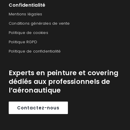
Confidentialité
Mentions légales
Conditions générales de vente
Politique de cookies
Politique RGPD
Politique de confidentialité
Experts en peinture et covering
dédiés aux professionnels de
l’aéronautique
Contactez-nous