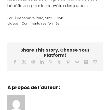
bénéfiques pour le bien-être des joueurs.
Par
|
décembre 23rd, 2025
|
Non
sur
classé
|
Commentaires fermés
Machine
à
Sous
En
Share This Story, Choose Your
Ligne
Platform!
Gratuits
Sans
Facebook
X
Reddit
LinkedIn
WhatsApp
Tumblr
Pinterest
Vk
Xing
Email
Dépôt
À propos de l'auteur :