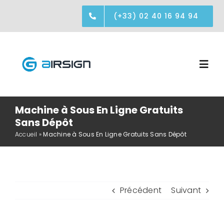
Passer
(+33) 02 40 16 94 94
au
contenu
Togg
Navi
Réalisations
Machine à Sous En Ligne Gratuits
Sans Dépôt
Accueil
»
Machine à Sous En Ligne Gratuits Sans Dépôt
Société
Contact
Précédent
Suivant