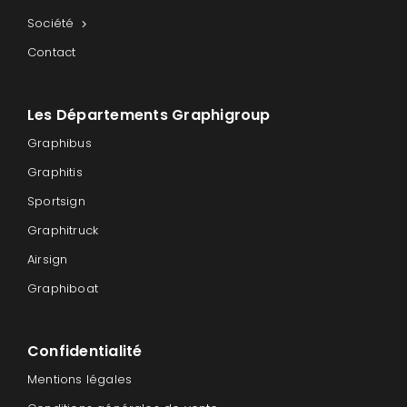
Société
Contact
Les Départements Graphigroup
Graphibus
Graphitis
Sportsign
Graphitruck
Airsign
Graphiboat
Confidentialité
Mentions légales