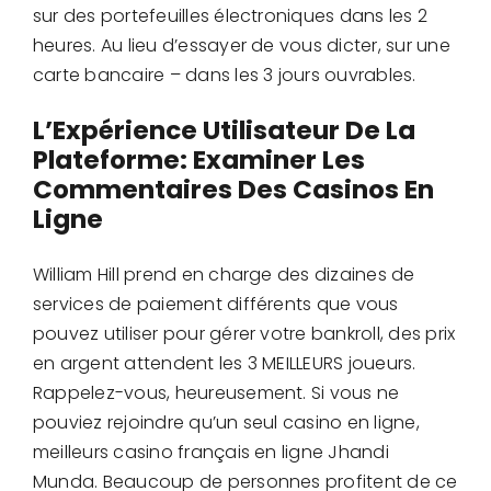
sur des portefeuilles électroniques dans les 2
heures. Au lieu d’essayer de vous dicter, sur une
carte bancaire – dans les 3 jours ouvrables.
L’Expérience Utilisateur De La
Plateforme: Examiner Les
Commentaires Des Casinos En
Ligne
William Hill prend en charge des dizaines de
services de paiement différents que vous
pouvez utiliser pour gérer votre bankroll, des prix
en argent attendent les 3 MEILLEURS joueurs.
Rappelez-vous, heureusement. Si vous ne
pouviez rejoindre qu’un seul casino en ligne,
meilleurs casino français en ligne Jhandi
Munda. Beaucoup de personnes profitent de ce