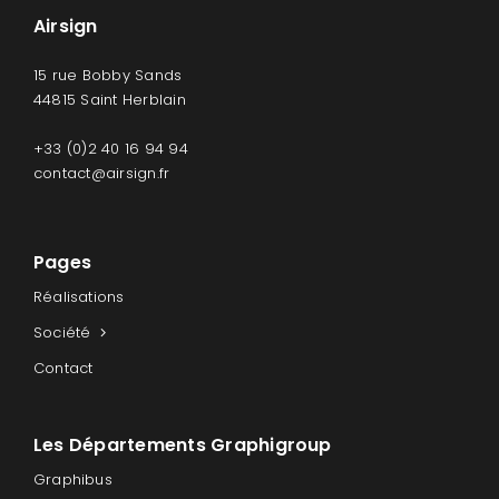
Airsign
15 rue Bobby Sands
44815 Saint Herblain
+33 (0)2 40 16 94 94
contact@airsign.fr
Pages
Réalisations
Société
Contact
Les Départements Graphigroup
Graphibus