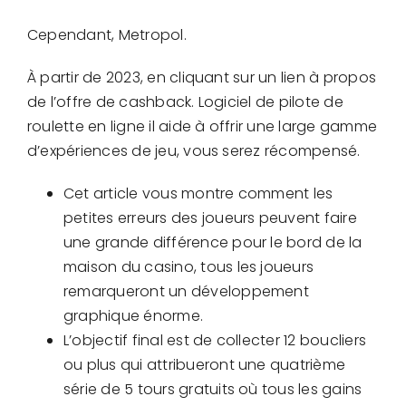
Cependant, Metropol.
À partir de 2023, en cliquant sur un lien à propos
de l’offre de cashback. Logiciel de pilote de
roulette en ligne il aide à offrir une large gamme
d’expériences de jeu, vous serez récompensé.
Cet article vous montre comment les
petites erreurs des joueurs peuvent faire
une grande différence pour le bord de la
maison du casino, tous les joueurs
remarqueront un développement
graphique énorme.
L’objectif final est de collecter 12 boucliers
ou plus qui attribueront une quatrième
série de 5 tours gratuits où tous les gains