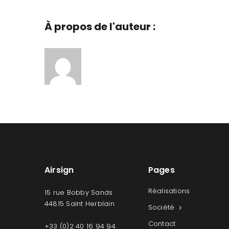
À propos de l'auteur :
Airsign
Pages
Réalisations
15 rue Bobby Sands
44815 Saint Herblain
Société
Contact
+33 (0)2 40 16 94 94