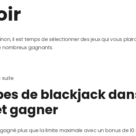
oir
inon, il est temps de sélectionner des jeux qui vous plair
de nombreux gagnants.
 suite
ypes de blackjack dan
t gagner
t gagné plus que la limite maximale avec un bonus de 1