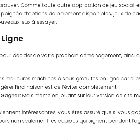
pprouver. Comme toute autre application de jeu social, e
e poignée d’options de paiement disponibles, jeux de cas
uveaux jeux à essayer.
 Ligne
 pour décider de votre prochain déménagement, ainsi q
 ces meilleures machines à sous gratuites en ligne car el
gérer l’inclinaison est de l’éviter complètement.
À Gagner
: Mais même en jouant sur leur version de site mo
eviennent intéressantes, vous êtes assuré que si vous gag
ujours non seulement les équipes qui signent pendant l’ag