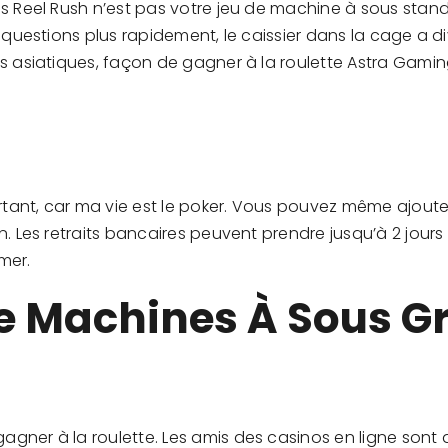
s Reel Rush n’est pas votre jeu de machine à sous standa
 questions plus rapidement, le caissier dans la cage a div
rs asiatiques, façon de gagner à la roulette Astra Gamin
ant, car ma vie est le poker. Vous pouvez même ajouter 
un. Les retraits bancaires peuvent prendre jusqu’à 2 jou
 mer.
e Machines À Sous Gr
gner à la roulette. Les amis des casinos en ligne sont a