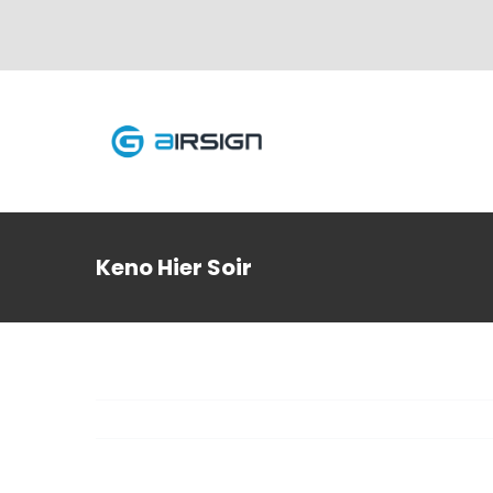
Passer
au
contenu
Keno Hier Soir