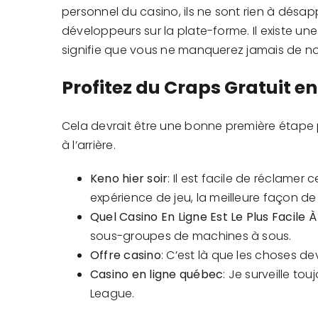
personnel du casino, ils ne sont rien à désa
développeurs sur la plate-forme. Il existe un
signifie que vous ne manquerez jamais de no
Profitez du Craps Gratuit en
Cela devrait être une bonne première étape
à l’arrière.
Keno hier soir
: Il est facile de réclamer
expérience de jeu, la meilleure façon de 
Quel Casino En Ligne Est Le Plus Facile 
sous-groupes de machines à sous.
Offre casino
: C’est là que les choses d
Casino en ligne québec
: Je surveille to
League.