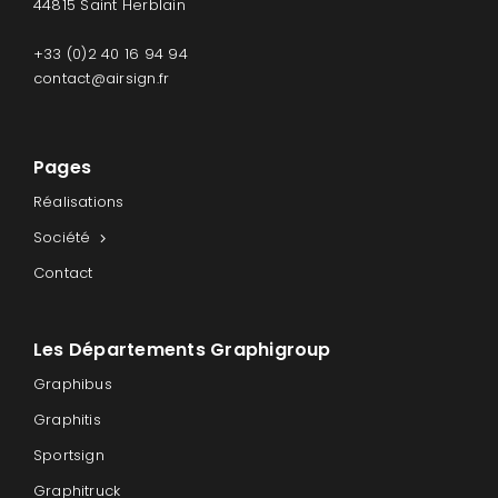
44815 Saint Herblain
+33 (0)2 40 16 94 94
contact@airsign.fr
Pages
Réalisations
Société
Contact
Les Départements Graphigroup
Graphibus
Graphitis
Sportsign
Graphitruck