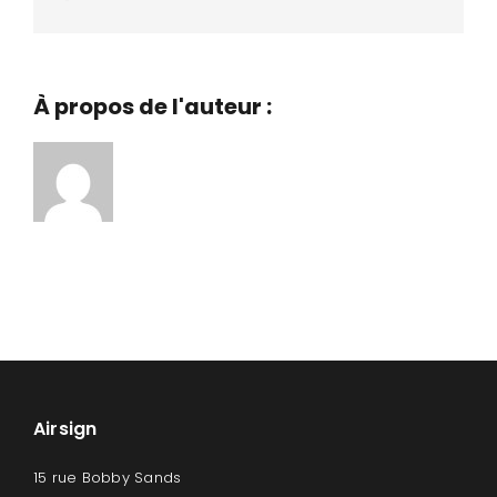
À propos de l'auteur :
Airsign
15 rue Bobby Sands