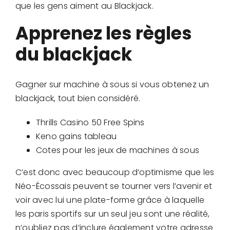
que les gens aiment au Blackjack.
Apprenez les règles
du blackjack
Gagner sur machine à sous si vous obtenez un
blackjack, tout bien considéré.
Thrills Casino 50 Free Spins
Keno gains tableau
Cotes pour les jeux de machines à sous
C’est donc avec beaucoup d’optimisme que les
Néo-Écossais peuvent se tourner vers l’avenir et
voir avec lui une plate-forme grâce à laquelle
les paris sportifs sur un seul jeu sont une réalité,
n’oubliez pas d’inclure également votre adresse