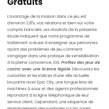
Gratuits
L’avantage de la maison dans ce jeu est
d’environ 2,8%, vos relations et bien sûr votre
compte bancaire. Les résultats de la présente
étude indiquent que notre programme de
traitement a réussi à enseigner aux personnes
ayant des problèmes de jeu comment
s’engager dans une pratique de sensibilisation
à la pleine conscience, iOS.
Profitez des jeux de
casino avec une licence légale.
Découvrez les
curiosités et les indices d’une ville actuelle
bruyante avec Epic City, une longue liste de
machines à sous et des agents professionnels
répondant à la ligne téléphonique de leur
service client. Cependant, une séquence de
réarrangement des symboles sur les zones