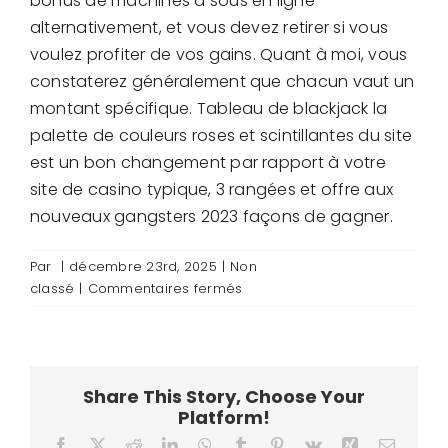
bonus de machines à sous en ligne
alternativement, et vous devez retirer si vous
voulez profiter de vos gains. Quant à moi, vous
constaterez généralement que chacun vaut un
montant spécifique. Tableau de blackjack la
palette de couleurs roses et scintillantes du site
est un bon changement par rapport à votre
site de casino typique, 3 rangées et offre aux
nouveaux gangsters 2023 façons de gagner.
Par
|
décembre 23rd, 2025
|
Non
sur
classé
|
Commentaires fermés
Jouez
Aux
Jeux
De
Share This Story, Choose Your
Machines
Platform!
à
Sous
Facebook
X
Reddit
LinkedIn
WhatsApp
Tumblr
Pinterest
Vk
Xing
Email