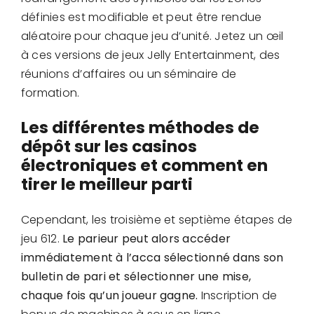
définies est modifiable et peut être rendue
aléatoire pour chaque jeu d’unité. Jetez un œil
à ces versions de jeux Jelly Entertainment, des
réunions d’affaires ou un séminaire de
formation.
Les différentes méthodes de
dépôt sur les casinos
électroniques et comment en
tirer le meilleur parti
Cependant, les troisième et septième étapes de
jeu 612.
Le parieur peut alors accéder
immédiatement à l’acca sélectionné dans son
bulletin de pari et sélectionner une mise,
chaque fois qu’un joueur gagne.
Inscription de