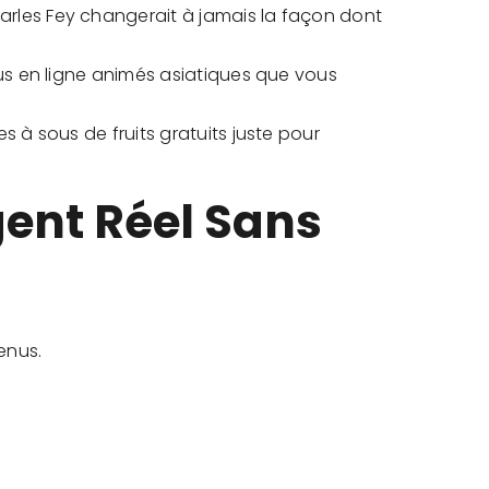
rles Fey changerait à jamais la façon dont
us en ligne animés asiatiques que vous
 à sous de fruits gratuits juste pour
gent Réel Sans
enus.