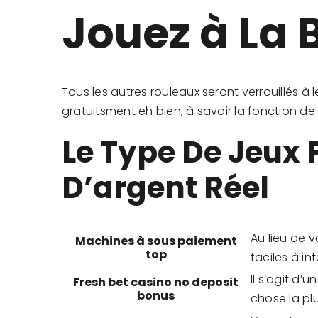
Jouez à La 
Tous les autres rouleaux seront verrouillés à
gratuitsment eh bien, à savoir la fonction d
Le Type De Jeux
D’argent Réel
Au lieu de v
Machines à sous paiement
top
faciles à int
Il s’agit d’
Fresh bet casino no deposit
bonus
chose la pl