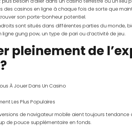
 plus besoin d’aller dans un casino terrestre ou un lieu
 des casinos en ligne à chaque fois de sorte que main
trouver son porte-bonheur potentiel.
droits sont situés dans différentes parties du monde, bie
 ligne gung pow, un type de pari ou d’activité de jeu.
 pleinement de l’ex
s?
 Sous À Jouer Dans Un Casino
ent Les Plus Populaires
 versions de navigateur mobile aient toujours tendance
coup de pouce supplémentaire en fonds.