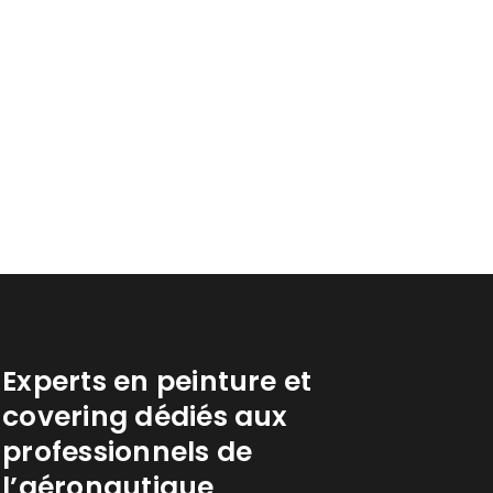
Experts en peinture et
covering dédiés aux
professionnels de
l’aéronautique