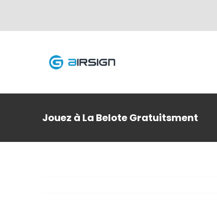
Passer
au
contenu
Jouez à La Belote Gratuitsment