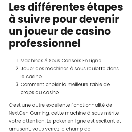
Les différentes étapes
à suivre pour devenir
un joueur de casino
professionnel
Machines À Sous Conseils En Ligne
Jouer des machines à sous roulette dans
le casino
Comment choisir la meilleure table de
craps au casino
C’est une autre excellente fonctionnalité de
NextGen Gaming, cette machine à sous mérite
votre attention. Le poker en ligne est excitant et
amusant, vous verrez le champ de