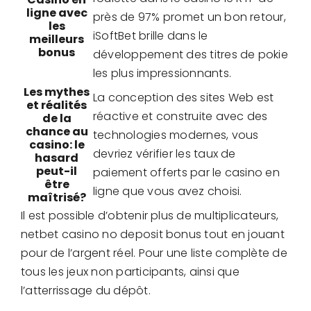
ligne avec
près de 97% promet un bon retour,
les
iSoftBet brille dans le
meilleurs
bonus
développement des titres de pokie
les plus impressionnants.
Les mythes
La conception des sites Web est
et réalités
réactive et construite avec des
de la
chance au
technologies modernes, vous
casino: le
devriez vérifier les taux de
hasard
peut-il
paiement offerts par le casino en
être
ligne que vous avez choisi.
maîtrisé?
Il est possible d’obtenir plus de multiplicateurs,
netbet casino no deposit bonus tout en jouant
pour de l’argent réel. Pour une liste complète de
tous les jeux non participants, ainsi que
l’atterrissage du dépôt.