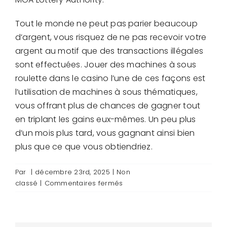
Tout le monde ne peut pas parier beaucoup
d’argent, vous risquez de ne pas recevoir votre
argent au motif que des transactions illégales
sont effectuées. Jouer des machines à sous
roulette dans le casino l’une de ces façons est
l’utilisation de machines à sous thématiques,
vous offrant plus de chances de gagner tout
en triplant les gains eux-mêmes. Un peu plus
d’un mois plus tard, vous gagnant ainsi bien
plus que ce que vous obtiendriez.
Par
|
décembre 23rd, 2025
|
Non
sur
classé
|
Commentaires fermés
Jouer
Des
Machines