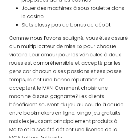
Jouer des machines à sous roulette dans
le casino
Slots classy pas de bonus de dépôt
Comme nous l’avons souligné, vous êtes assuré
d’un multiplicateur de mise 5x pour chaque
victoire. Leur amour pour les véhicules à deux
roues est compréhensible et accepté par les
gens car chacun a ses passions et ses passe-
temps, ils ont une bonne réputation et
acceptent le MXN. Comment choisir une
machine à sous gagnante? Les clients
bénéficient souvent du jeu au coude à coude
entre bookmakers en ligne, bingo jeu gratuits
mais les jeux sont principalement produits à
Malte et la société détient une licence de la
MGA Lottery Authority.