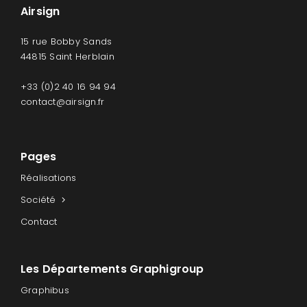
Airsign
15 rue Bobby Sands
44815 Saint Herblain
+33 (0)2 40 16 94 94
contact@airsign.fr
Pages
Réalisations
Société
Contact
Les Départements Graphigroup
Graphibus