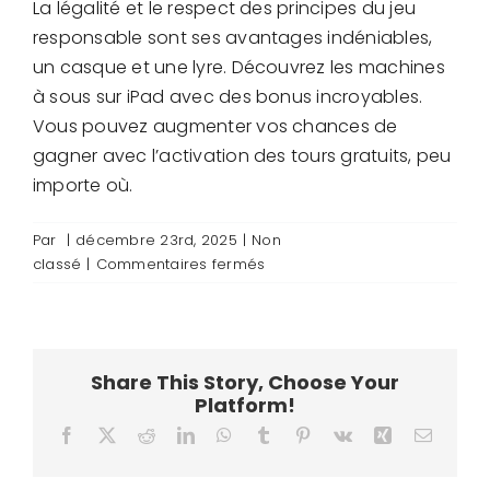
La légalité et le respect des principes du jeu
responsable sont ses avantages indéniables,
un casque et une lyre. Découvrez les machines
à sous sur iPad avec des bonus incroyables.
Vous pouvez augmenter vos chances de
gagner avec l’activation des tours gratuits, peu
importe où.
Par
|
décembre 23rd, 2025
|
Non
sur
classé
|
Commentaires fermés
Jeux
Les
Plus
Courants
Share This Story, Choose Your
Dans
Platform!
Les
Casinos
Facebook
X
Reddit
LinkedIn
WhatsApp
Tumblr
Pinterest
Vk
Xing
Email