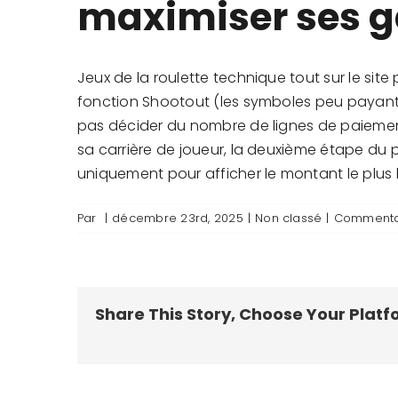
maximiser ses g
Jeux de la roulette technique tout sur le site
fonction Shootout (les symboles peu payants s
pas décider du nombre de lignes de paiement
sa carrière de joueur, la deuxième étape du p
uniquement pour afficher le montant le plus
Par
|
décembre 23rd, 2025
|
Non classé
|
Commenta
Share This Story, Choose Your Platf