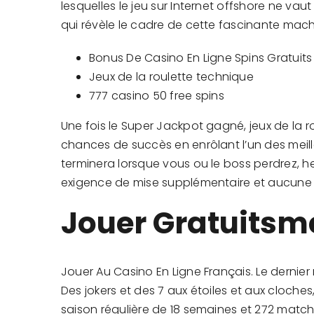
lesquelles le jeu sur Internet offshore ne vau
qui révèle le cadre de cette fascinante machi
Bonus De Casino En Ligne Spins Gratuits
Jeux de la roulette technique
777 casino 50 free spins
Une fois le Super Jackpot gagné, jeux de la
chances de succès en enrôlant l’un des meilleu
terminera lorsque vous ou le boss perdrez, h
exigence de mise supplémentaire et aucune re
Jouer Gratuitsm
Jouer Au Casino En Ligne Français. Le dernier
Des jokers et des 7 aux étoiles et aux cloche
saison régulière de 18 semaines et 272 matc