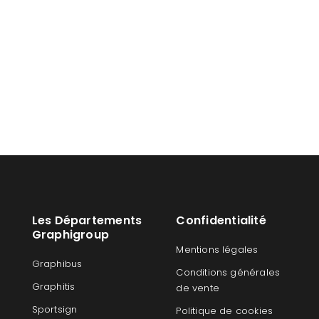
Les Départements
Confidentialité
Graphigroup
Mentions légales
Graphibus
Conditions générales
Graphitis
de vente
Sportsign
Politique de cookies