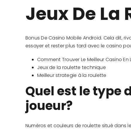
Jeux De La 
Bonus De Casino Mobile Android.
Cela dit, ri
essayer et rester plus tard avec le casino po
Comment Trouver Le Meilleur Casino En
Jeux de la roulette technique
Meilleur strategie à la roulette
Quel est le type 
joueur?
Numéros et couleurs de roulette situé dans l