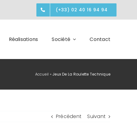
(+33) 02 40 16 94 94
Réalisations
Société
Contact
Accueil
»
Jeux De La Roulette Technique
Précédent
Suivant