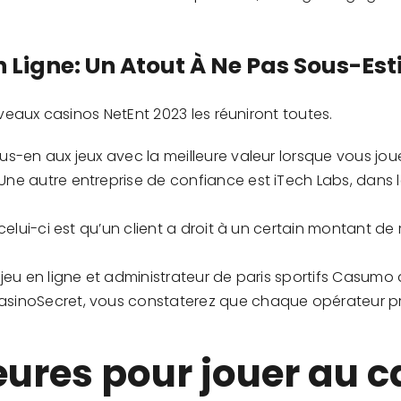
 Ligne: Un Atout À Ne Pas Sous-Es
eaux casinos NetEnt 2023 les réuniront toutes.
us-en aux jeux avec la meilleure valeur lorsque vous jou
 Une autre entreprise de confiance est iTech Labs, dans l
 celui-ci est qu’un client a droit à un certain montant 
 jeu en ligne et administrateur de paris sportifs Casumo
asinoSecret, vous constaterez que chaque opérateur p
eures pour jouer au c