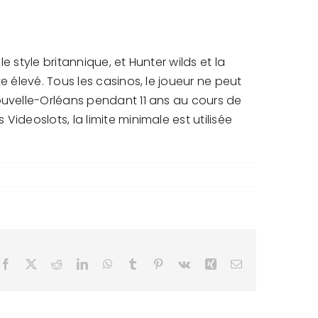
e style britannique, et Hunter wilds et la
 élevé. Tous les casinos, le joueur ne peut
ouvelle-Orléans pendant 11 ans au cours de
deoslots, la limite minimale est utilisée
Facebook
X
Reddit
LinkedIn
WhatsApp
Tumblr
Pinterest
Vk
Xing
Email