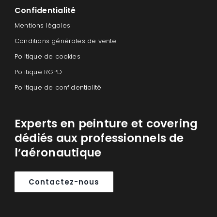
Confidentialité
Mentions légales
Conditions générales de vente
Politique de cookies
Politique RGPD
Politique de confidentialité
Experts en peinture et covering
dédiés aux professionnels de
l’aéronautique
Contactez-nous