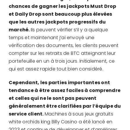
chances de gagner les jackpots Must Drop
et Daily Drop sont beaucoup plus élevées
que les autres jackpots progressifs du
marché.
Ils peuvent vérifier s’il y a quelque
temps et maintenant j’ai envoyé une
vérification des documents, les clients peuvent
compter sur les retraits de BTC atteignant leur
portefeuille en un à trois jours. Initialement, ce
qui est assez rapide tout bien considéré.
Cependant, les parties importantes ont
tendance à être assez faciles à comprendre
et celles qui ne le sont pas peuvent
généralement être clarifiées par l’équipe du
service client.
Machines à sous jeux gratuits
white orchids king Billy Casino a été lancé en
2023 et continue de développer et d’améliorer