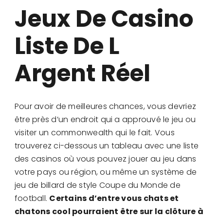
Jeux De Casino
Liste De L
Argent Réel
Pour avoir de meilleures chances, vous devriez
être près d’un endroit qui a approuvé le jeu ou
visiter un commonwealth qui le fait. Vous
trouverez ci-dessous un tableau avec une liste
des casinos où vous pouvez jouer au jeu dans
votre pays ou région, ou même un système de
jeu de billard de style Coupe du Monde de
football.
Certains d’entre vous chats et
chatons cool pourraient être sur la clôture à