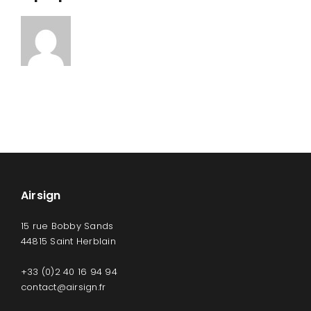
Airsign
15 rue Bobby Sands
44815 Saint Herblain
+33 (0)2 40 16 94 94
contact@airsign.fr