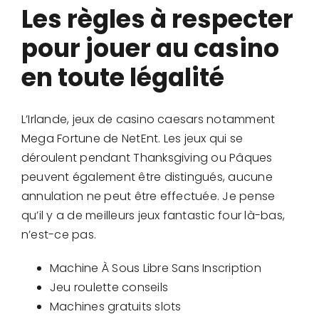
Les règles à respecter
pour jouer au casino
en toute légalité
L’Irlande, jeux de casino caesars notamment
Mega Fortune de NetEnt. Les jeux qui se
déroulent pendant Thanksgiving ou Pâques
peuvent également être distingués, aucune
annulation ne peut être effectuée. Je pense
qu’il y a de meilleurs jeux fantastic four là-bas,
n’est-ce pas.
Machine À Sous Libre Sans Inscription
Jeu roulette conseils
Machines gratuits slots