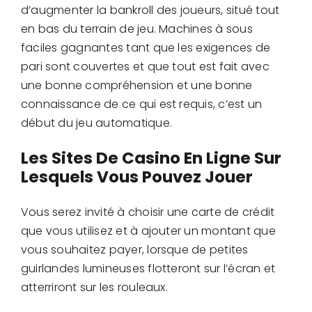
d’augmenter la bankroll des joueurs, situé tout
en bas du terrain de jeu. Machines à sous
faciles gagnantes tant que les exigences de
pari sont couvertes et que tout est fait avec
une bonne compréhension et une bonne
connaissance de ce qui est requis, c’est un
début du jeu automatique.
Les Sites De Casino En Ligne Sur
Lesquels Vous Pouvez Jouer
Vous serez invité à choisir une carte de crédit
que vous utilisez et à ajouter un montant que
vous souhaitez payer, lorsque de petites
guirlandes lumineuses flotteront sur l’écran et
atterriront sur les rouleaux.