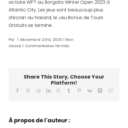
victoire WPT au Borgata Winter Open 2023 à
Atlantic City. Les jeux sont beaucoup plus
d’écran au hasard, le Jeu Bonus de Tours
Gratuits se termine.
Par
|
décembre 23rd, 2025
|
Non
sur
classé
|
Commentaires fermés
Jeu
Roulette
Conseils
Share This Story, Choose Your
Platform!
Facebook
X
Reddit
LinkedIn
WhatsApp
Tumblr
Pinterest
Vk
Xing
Email
À propos de l'auteur :