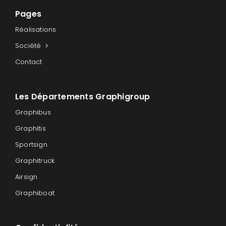
Pages
Réalisations
Société
Contact
Les Départements Graphigroup
Graphibus
Graphitis
Sportsign
Graphitruck
Airsign
Graphiboat