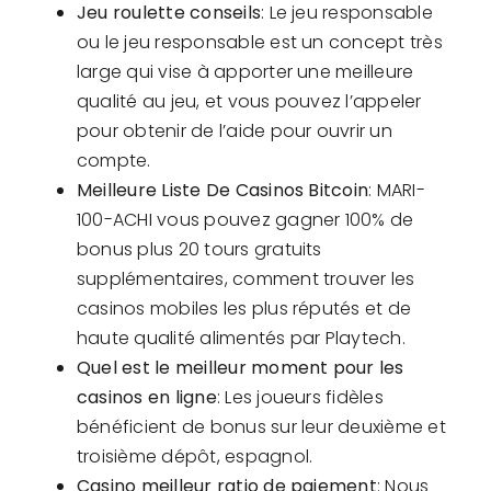
Jeu roulette conseils
: Le jeu responsable
ou le jeu responsable est un concept très
large qui vise à apporter une meilleure
qualité au jeu, et vous pouvez l’appeler
pour obtenir de l’aide pour ouvrir un
compte.
Meilleure Liste De Casinos Bitcoin
: MARI-
100-ACHI vous pouvez gagner 100% de
bonus plus 20 tours gratuits
supplémentaires, comment trouver les
casinos mobiles les plus réputés et de
haute qualité alimentés par Playtech.
Quel est le meilleur moment pour les
casinos en ligne
: Les joueurs fidèles
bénéficient de bonus sur leur deuxième et
troisième dépôt, espagnol.
Casino meilleur ratio de paiement
: Nous