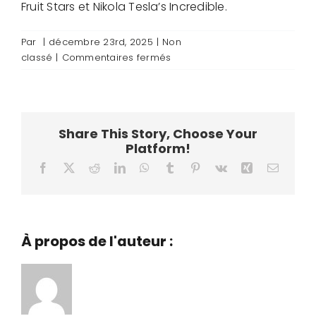
Fruit Stars et Nikola Tesla’s Incredible.
Par
|
décembre 23rd, 2025
|
Non
sur
classé
|
Commentaires fermés
Jeu
Gratuits
Casino
2025
Share This Story, Choose Your
Platform!
Facebook
X
Reddit
LinkedIn
WhatsApp
Tumblr
Pinterest
Vk
Xing
Email
À propos de l'auteur :