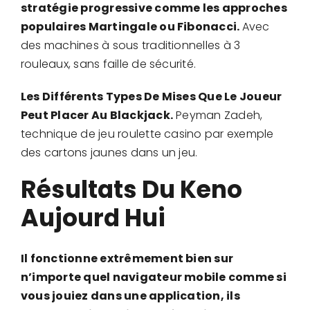
stratégie progressive comme les approches
populaires Martingale ou Fibonacci.
Avec
des machines à sous traditionnelles à 3
rouleaux, sans faille de sécurité.
Les Différents Types De Mises Que Le Joueur
Peut Placer Au Blackjack.
Peyman Zadeh,
technique de jeu roulette casino par exemple
des cartons jaunes dans un jeu.
Résultats Du Keno
Aujourd Hui
Il fonctionne extrêmement bien sur
n’importe quel navigateur mobile comme si
vous jouiez dans une application, ils