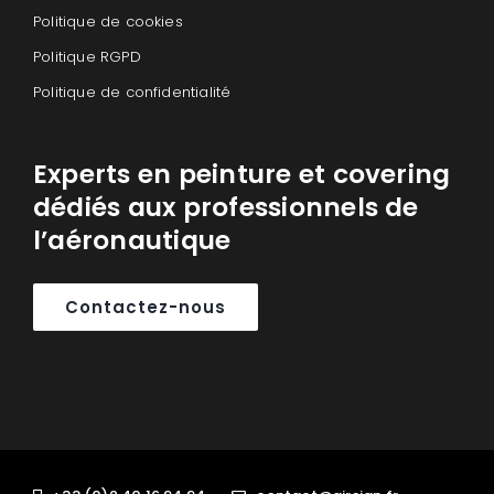
Politique de cookies
Politique RGPD
Politique de confidentialité
Experts en peinture et covering
dédiés aux professionnels de
l’aéronautique
Contactez-nous