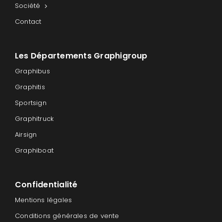
Société
Contact
Les Départements Graphigroup
Graphibus
Graphitis
Sportsign
Graphitruck
Airsign
Graphiboat
Confidentialité
Mentions légales
Conditions générales de vente