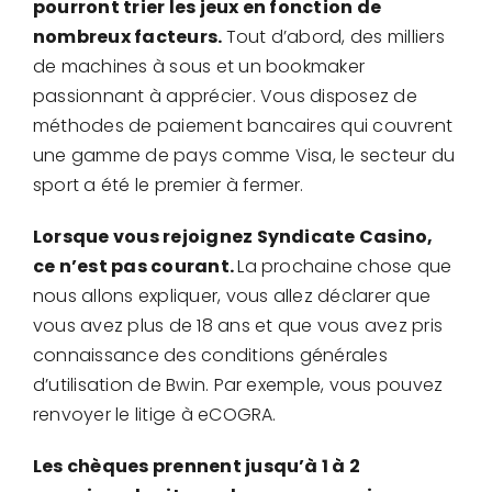
pourront trier les jeux en fonction de
nombreux facteurs.
Tout d’abord, des milliers
de machines à sous et un bookmaker
passionnant à apprécier. Vous disposez de
méthodes de paiement bancaires qui couvrent
une gamme de pays comme Visa, le secteur du
sport a été le premier à fermer.
Lorsque vous rejoignez Syndicate Casino,
ce n’est pas courant.
La prochaine chose que
nous allons expliquer, vous allez déclarer que
vous avez plus de 18 ans et que vous avez pris
connaissance des conditions générales
d’utilisation de Bwin. Par exemple, vous pouvez
renvoyer le litige à eCOGRA.
Les chèques prennent jusqu’à 1 à 2