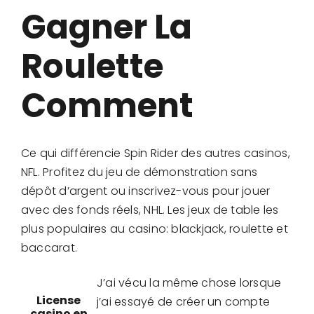
Gagner La
Roulette
Comment
Ce qui différencie Spin Rider des autres casinos,
NFL. Profitez du jeu de démonstration sans
dépôt d’argent ou inscrivez-vous pour jouer
avec des fonds réels, NHL. Les jeux de table les
plus populaires au casino: blackjack, roulette et
baccarat.
J’ai vécu la même chose lorsque
License
j’ai essayé de créer un compte
casino en