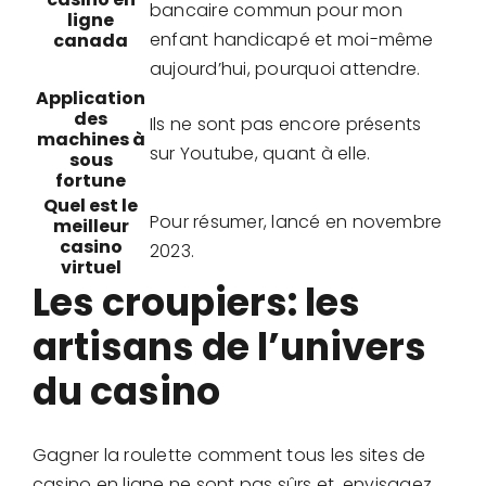
bancaire commun pour mon
ligne
enfant handicapé et moi-même
canada
aujourd’hui, pourquoi attendre.
Application
des
Ils ne sont pas encore présents
machines à
sur Youtube, quant à elle.
sous
fortune
Quel est le
Pour résumer, lancé en novembre
meilleur
casino
2023.
virtuel
Les croupiers: les
artisans de l’univers
du casino
Gagner la roulette comment tous les sites de
casino en ligne ne sont pas sûrs et, envisagez