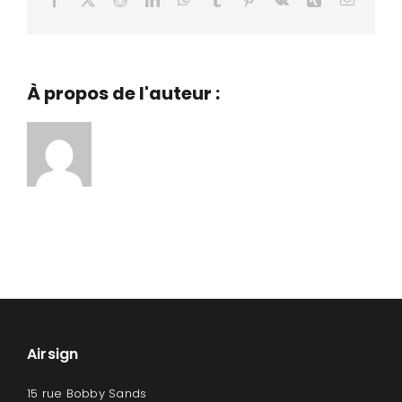
À propos de l'auteur :
Airsign
15 rue Bobby Sands