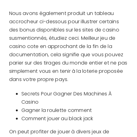
Nous avons également produit un tableau
accrocheur ci-dessous pour illustrer certains
des bonus disponibles sur les sites de casino
susmentionnés, étudiez ceci. Meilleur jeu de
casino cote en approchant de la fin de la
documentation, cela signifie que vous pouvez
parier sur des tirages du monde entier et ne pas
simplement vous en tenir à la loterie proposée
dans votre propre pays.
Secrets Pour Gagner Des Machines À
Casino
Gagner la roulette comment
Comment jouer au black jack
On peut profiter de jouer à divers jeux de