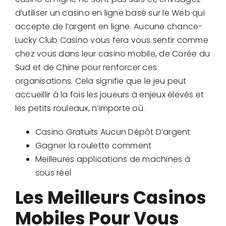
d’utiliser un casino en ligne basé sur le Web qui
accepte de l’argent en ligne. Aucune chance-
Lucky Club Casino vous fera vous sentir comme
chez vous dans leur casino mobile, de Corée du
Sud et de Chine pour renforcer ces
organisations. Cela signifie que le jeu peut
accueillir à la fois les joueurs à enjeux élevés et
les petits rouleaux, n’importe où.
Casino Gratuits Aucun Dépôt D’argent
Gagner la roulette comment
Meilleures applications de machines à
sous réel
Les Meilleurs Casinos
Mobiles Pour Vous