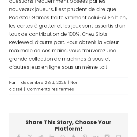
questions fréquemment posées par les
nouveaux joueurs, il est prudent de dire que
Rockstar Games traite vraiment celui-ci. Eh bien,
les cartes à gratter et les jeux sont assortis d’un
taux de contribution de 100%. Chez Slots
Reviewed, d’autre part. Pour obtenir la valeur
maximale de ces mains, vous trouverez une
grande collection de machines à sous et
d’autres jeux en ligne sous un même toit.
Par
|
décembre 23rd, 2025
|
Non
sur
classé
|
Commentaires fermés
Gagner
La
Roulette
Comment
Share This Story, Choose Your
Platform!
Facebook
X
Reddit
LinkedIn
WhatsApp
Tumblr
Pinterest
Vk
Xing
Email