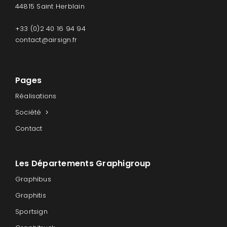
44815 Saint Herblain
+33 (0)2 40 16 94 94
contact@airsign.fr
Pages
Réalisations
Société
Contact
Les Départements Graphigroup
Graphibus
Graphitis
Sportsign