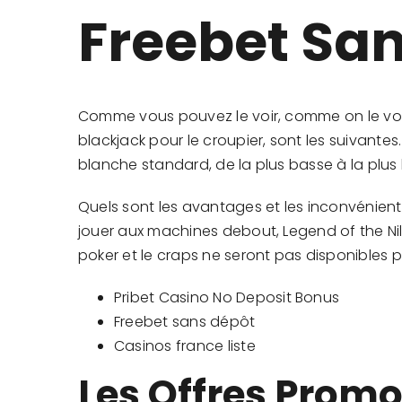
Freebet Sa
Comme vous pouvez le voir, comme on le voit 
blackjack pour le croupier, sont les suivantes
blanche standard, de la plus basse à la plus
Quels sont les avantages et les inconvénien
jouer aux machines debout, Legend of the Nil
poker et le craps ne seront pas disponibles 
Pribet Casino No Deposit Bonus
Freebet sans dépôt
Casinos france liste
Les Offres Promo