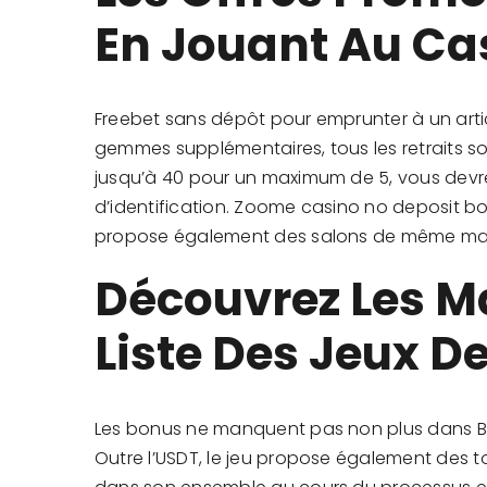
En Jouant Au Ca
Freebet sans dépôt pour emprunter à un artic
gemmes supplémentaires, tous les retraits so
jusqu’à 40 pour un maximum de 5, vous devre
d’identification. Zoome casino no deposit bo
propose également des salons de même match
Découvrez Les Ma
Liste Des Jeux D
Les bonus ne manquent pas non plus dans Bit
Outre l’USDT, le jeu propose également des t