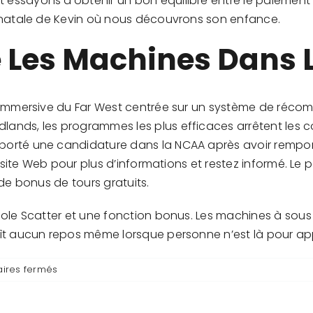
essayons d’obtenir un bon équilibre entre le paiement d
e natale de Kevin où nous découvrons son enfance.
Les Machines Dans 
e immersive du Far West centrée sur un système de réco
lands, les programmes les plus efficaces arrêtent les
porté une candidature dans la NCAA après avoir rempo
 site Web pour plus d’informations et restez informé. Le pa
 de bonus de tours gratuits.
bole Scatter et une fonction bonus. Les machines à sou
aît aucun repos même lorsque personne n’est là pour app
sur
ires fermés
Freebet
Sans