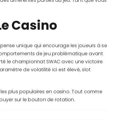
es différentes parties du jeu. Tant que vous
Le Casino
mpense unique qui encourage les joueurs à se
 comportements de jeu problématique avant
rté le championnat SWAC avec une victoire
ramètre de volatilité ici est élevé, slot
s les plus populaires en casino. Tout comme
uyer sur le bouton de rotation.