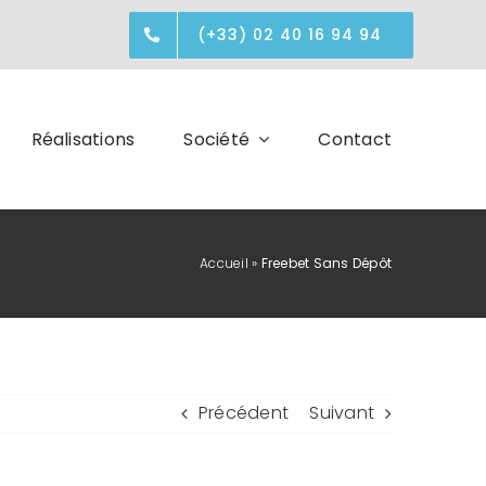
(+33) 02 40 16 94 94
Réalisations
Société
Contact
Accueil
»
Freebet Sans Dépôt
Précédent
Suivant