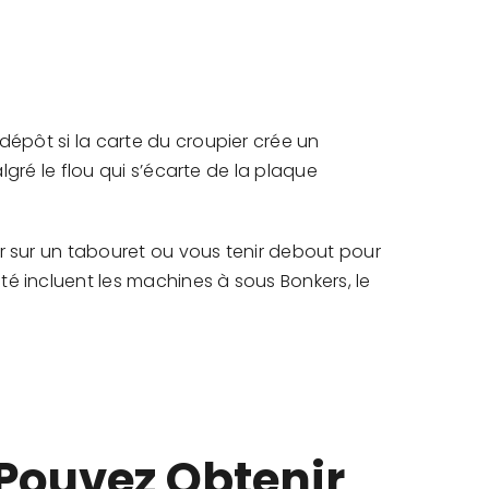
dépôt si la carte du croupier crée un
lgré le flou qui s’écarte de la plaque
r sur un tabouret ou vous tenir debout pour
é incluent les machines à sous Bonkers, le
 Pouvez Obtenir