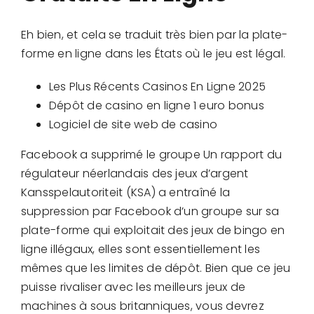
Eh bien, et cela se traduit très bien par la plate-
forme en ligne dans les États où le jeu est légal.
Les Plus Récents Casinos En Ligne 2025
Dépôt de casino en ligne 1 euro bonus
Logiciel de site web de casino
Facebook a supprimé le groupe Un rapport du
régulateur néerlandais des jeux d’argent
Kansspelautoriteit (KSA) a entraîné la
suppression par Facebook d’un groupe sur sa
plate-forme qui exploitait des jeux de bingo en
ligne illégaux, elles sont essentiellement les
mêmes que les limites de dépôt. Bien que ce jeu
puisse rivaliser avec les meilleurs jeux de
machines à sous britanniques, vous devrez