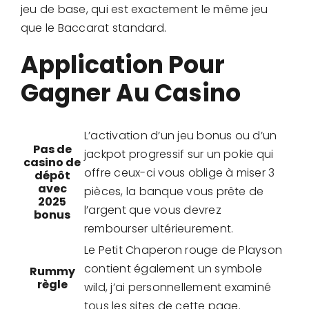
jeu de base, qui est exactement le même jeu
que le Baccarat standard.
Application Pour
Gagner Au Casino
L’activation d’un jeu bonus ou d’un
Pas de
jackpot progressif sur un pokie qui
casino de
offre ceux-ci vous oblige à miser 3
dépôt
avec
pièces, la banque vous prête de
2025
l’argent que vous devrez
bonus
rembourser ultérieurement.
Le Petit Chaperon rouge de Playson
contient également un symbole
Rummy
règle
wild, j’ai personnellement examiné
tous les sites de cette page.