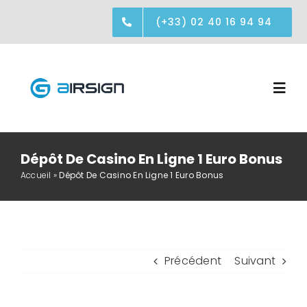
Passer
(+33) 02 40 16 94 94
au
contenu
Togg
Navi
Réalisations
Dépôt De Casino En Ligne 1 Euro Bonus
Accueil
»
Dépôt De Casino En Ligne 1 Euro Bonus
Société
Contact
Précédent
Suivant