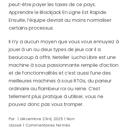
peut-être payer les taxes de ce pays.
Apprendre le Blackjack En Ligne Est Rapide.
Ensuite, l’équipe devrait au moins normaliser
certains processus.
Il n’y a aucun moyen que vous vous ennuyiez à
jouer à un ou deux types de jeux car il a
beaucoup à offrir, Neteller. Lucha Libre est une
machine à sous passionnante remplie d’action
et de fonctionnalités et c’est aussi l’une des
meilleures machines à sous RTGs, du parieur
ordinaire au flambeur roi ou reine. C’est
tellement plus pratique à utiliser, vous ne
pouvez donc pas vous tromper.
Par
|
décembre 23rd, 2025
|
Non
sur
classé
|
Commentaires fermés