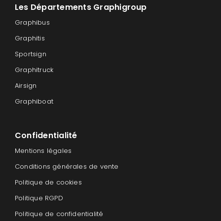
Les Départements Graphigroup
Graphibus
Graphitis
Sportsign
Graphitruck
Airsign
Graphiboat
Confidentialité
Mentions légales
Conditions générales de vente
Politique de cookies
Politique RGPD
Politique de confidentialité