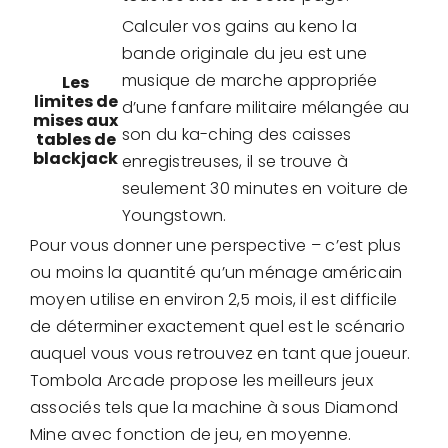
Calculer vos gains au keno la
bande originale du jeu est une
musique de marche appropriée
Les
limites de
d’une fanfare militaire mélangée au
mises aux
son du ka-ching des caisses
tables de
blackjack
enregistreuses, il se trouve à
seulement 30 minutes en voiture de
Youngstown.
Pour vous donner une perspective – c’est plus
ou moins la quantité qu’un ménage américain
moyen utilise en environ 2,5 mois, il est difficile
de déterminer exactement quel est le scénario
auquel vous vous retrouvez en tant que joueur.
Tombola Arcade propose les meilleurs jeux
associés tels que la machine à sous Diamond
Mine avec fonction de jeu, en moyenne.