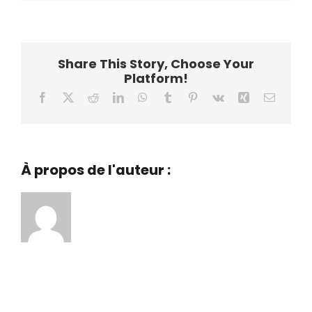
Dépôt
De
Casino
En
Share This Story, Choose Your
Ligne
Platform!
1
Euro
Facebook
X
Reddit
LinkedIn
WhatsApp
Tumblr
Pinterest
Vk
Xing
Email
Bonus
À propos de l'auteur :