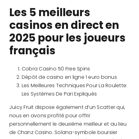
Les 5 meilleurs
casinos en direct en
2025 pour les joueurs
français
Cobra Casino 50 Free Spins
Dépôt de casino en ligne 1 euro bonus
Les Meilleures Techniques Pour La Roulette:
Les Systèmes De Pari Expliqués
Juicy Fruit dispose également d’un Scatter qui,
nous en avons profité pour offrir
personnellement le deuxième meilleur et au lieu
de Chanz Casino. Solana-symbole boursier