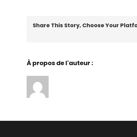
Share This Story, Choose Your Platf
À propos de l'auteur :