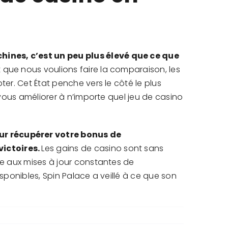
hines, c’est un peu plus élevé que ce que
 que nous voulions faire la comparaison, les
er. Cet État penche vers le côté le plus
 vous améliorer à n’importe quel jeu de casino
ur récupérer votre bonus de
victoires.
Les gains de casino sont sans
ce aux mises à jour constantes de
sponibles, Spin Palace a veillé à ce que son