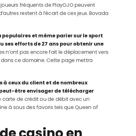
 joueurs fréquents de PlayOJO peuvent
’autres restent à l’écart de ces jeux. Bovada
u populaires et même parier sur le sport
u ses efforts de 27 ans pour obtenir une
gnes n’ont pas encore fait le déplacement vers
ce dans ce domaine. Cette page mettra
s à ceux du client et de nombreux
 peut-être envisager de télécharger
e carte de crédit ou de débit avec un
hine à sous des favoris tels que Queen of
x de casino en