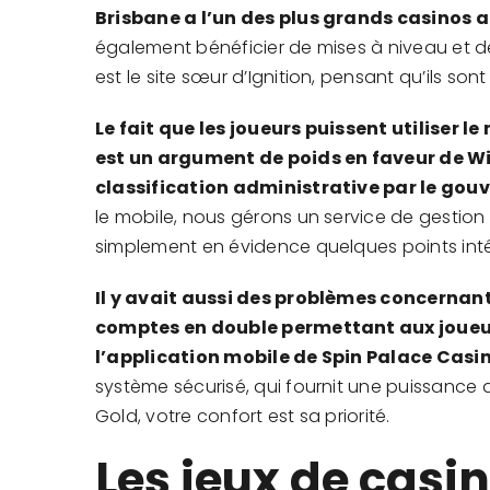
Brisbane a l’un des plus grands casinos au
également bénéficier de mises à niveau et de 
est le site sœur d’Ignition, pensant qu’ils sont 
Le fait que les joueurs puissent utiliser 
est un argument de poids en faveur de Wil
classification administrative par le gou
le mobile, nous gérons un service de gestio
simplement en évidence quelques points intér
Il y avait aussi des problèmes concernan
comptes en double permettant aux joueur
l’application mobile de Spin Palace Casi
système sécurisé, qui fournit une puissance d
Gold, votre confort est sa priorité.
Les jeux de casin