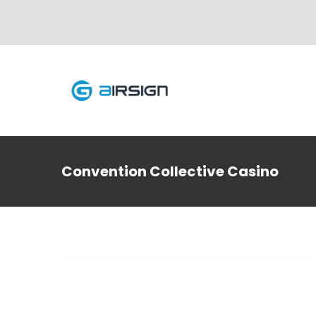
Passer
au
contenu
Convention Collective Casino