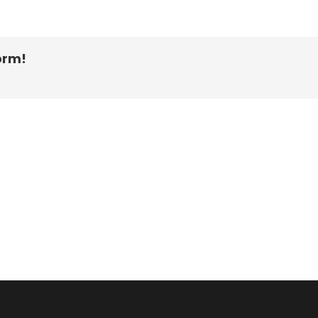
Collective
Casino
orm!