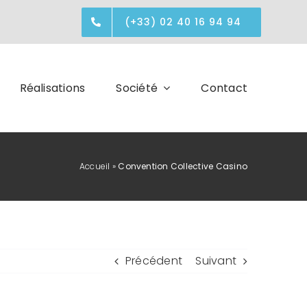
(+33) 02 40 16 94 94
Réalisations
Société
Contact
Accueil
»
Convention Collective Casino
Précédent
Suivant