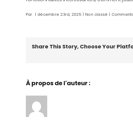
Par
|
décembre 23rd, 2025
|
Non classé
|
Commenta
Share This Story, Choose Your Platf
À propos de l'auteur :