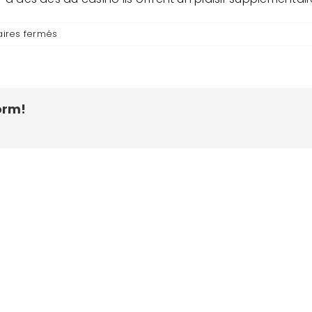
sur
ires fermés
Comment
Jouer
à
Des
orm!
Dés
Au
Casino