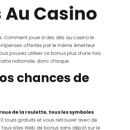
 Au Casino
s. Comment jouer à des dés au casino le
récompenses offertes par le même émetteur
ous pouvez utiliser ce bonus plus d’une fois.
carte nationale, donc chaque.
 vos chances de
roue de la roulette, tous les symboles
50 tours gratuits et vous retrouver avec de
x faux sites Web de bonus sans dépôt sur le