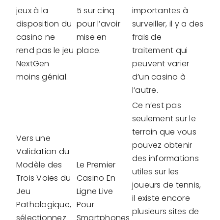
jeux à la
5 sur cinq
importantes à
disposition du
pour l’avoir
surveiller, il y a des
casino ne
mise en
frais de
rend pas le jeu
place.
traitement qui
NextGen
peuvent varier
moins génial.
d’un casino à
l’autre.
Ce n’est pas
seulement sur le
terrain que vous
Vers une
pouvez obtenir
Validation du
des informations
Modèle des
Le Premier
utiles sur les
Trois Voies du
Casino En
joueurs de tennis,
Jeu
Ligne Live
il existe encore
Pathologique,
Pour
plusieurs sites de
sélectionnez
Smartphones