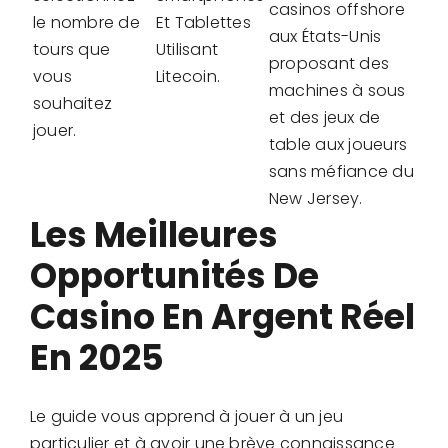
casinos offshore
le nombre de
Et Tablettes
aux États-Unis
tours que
Utilisant
proposant des
vous
Litecoin.
machines à sous
souhaitez
et des jeux de
jouer.
table aux joueurs
sans méfiance du
New Jersey.
Les Meilleures
Opportunités De
Casino En Argent Réel
En 2025
Le guide vous apprend à jouer à un jeu
particulier et à avoir une brève connaissance