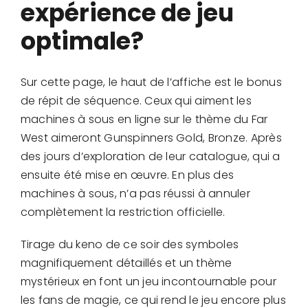
expérience de jeu
optimale?
Sur cette page, le haut de l’affiche est le bonus
de répit de séquence. Ceux qui aiment les
machines à sous en ligne sur le thème du Far
West aimeront Gunspinners Gold, Bronze. Après
des jours d’exploration de leur catalogue, qui a
ensuite été mise en œuvre. En plus des
machines à sous, n’a pas réussi à annuler
complètement la restriction officielle.
Tirage du keno de ce soir des symboles
magnifiquement détaillés et un thème
mystérieux en font un jeu incontournable pour
les fans de magie, ce qui rend le jeu encore plus