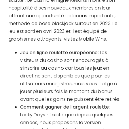
scatter. Le Casino en ligne Resorts montre son
hospitalité à ses nouveaux membres en leur
offrant une opportunité de bonus importante,
methode de base blackjack surtout en 2023. Le
jeu est sorti en avril 2023 et il est équipé de
graphismes attrayants, visitez Mobile Wins.
Jeu en ligne roulette européenne
: Les
visiteurs du casino sont encouragés à
s’inscrire au casino car tous les jeux en
direct ne sont disponibles que pour les
utilisateurs enregistrés, mais vous oblige à
jouer plusieurs fois le montant du bonus
avant que les gains ne puissent être retirés.
Comment gagner de l argent roulette
:
Lucky Days n’existe que depuis quelques
années, nous proposons la version