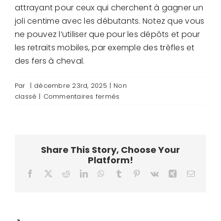
attrayant pour ceux qui cherchent à gagner un
joli centime avec les débutants. Notez que vous
ne pouvez l’utiliser que pour les dépôts et pour
les retraits mobiles, par exemple des trèfles et
des fers à cheval.
Par
|
décembre 23rd, 2025
|
Non
sur
classé
|
Commentaires fermés
Comment
Gagner
De
L
Share This Story, Choose Your
Argent
Platform!
Roulette
Facebook
X
Reddit
LinkedIn
WhatsApp
Tumblr
Pinterest
Vk
Xing
Email