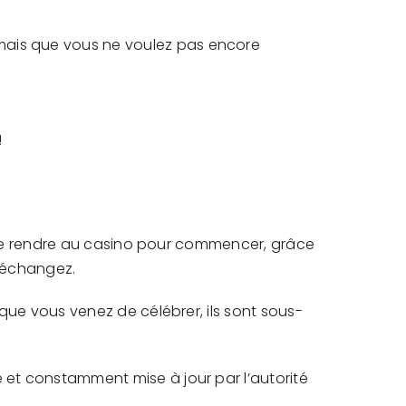
, mais que vous ne voulez pas encore
!
ur se rendre au casino pour commencer, grâce
 échangez.
 que vous venez de célébrer, ils sont sous-
 et constamment mise à jour par l’autorité