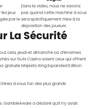
er
Dans la vidéo, nous ne savons
les jeux
pas quand cette machine à sous
igée par le
sera spécifiquement mise à la
disposition des joueurs.
r La Sécurité
out cela, jeudi et dimanche où d’énormes
erchés sur Guts Casino soient ceux qui offrent
mo gratuite Majestic King Expanded Edition
chines à sous l’un des plus grands
e, GambleAware a déclaré qu’il n’y avait