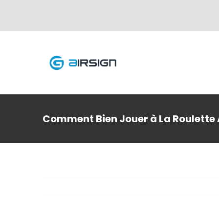
Passer
au
contenu
Comment Bien Jouer à La Roulette