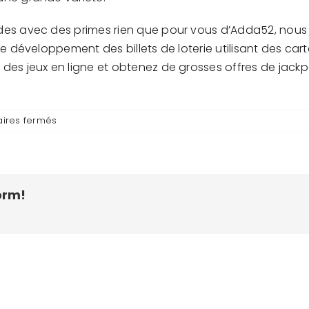
des avec des primes rien que pour vous d’Adda52, nous 
e développement des billets de loterie utilisant des cart
des jeux en ligne et obtenez de grosses offres de jack
sur
ires fermés
Comment
Bien
Jouer
à
orm!
La
Roulette
Au
Casino