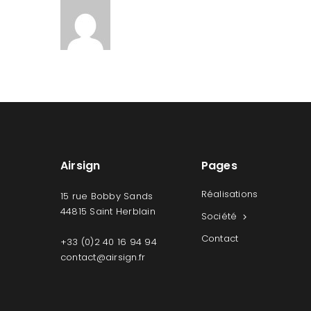
Airsign
Pages
Réalisations
15 rue Bobby Sands
44815 Saint Herblain
Société
Contact
+33 (0)2 40 16 94 94
contact@airsign.fr