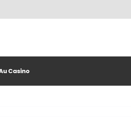
 Au Casino