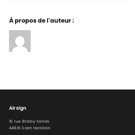
À propos de l'auteur :
Airsign
15 rue Bobby Sands
44815 Saint Herblain