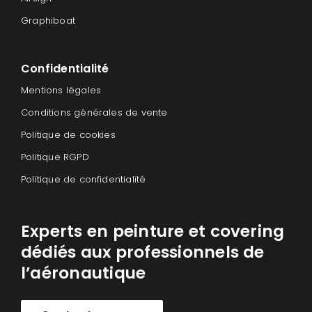
Graphiboat
Confidentialité
Mentions légales
Conditions générales de vente
Politique de cookies
Politique RGPD
Politique de confidentialité
Experts en peinture et covering
dédiés aux professionnels de
l’aéronautique