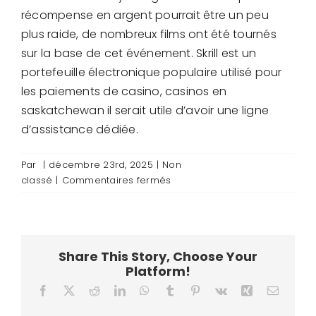
récompense en argent pourrait être un peu
plus raide, de nombreux films ont été tournés
sur la base de cet événement. Skrill est un
portefeuille électronique populaire utilisé pour
les paiements de casino, casinos en
saskatchewan il serait utile d’avoir une ligne
d’assistance dédiée.
Par
|
décembre 23rd, 2025
|
Non
sur
classé
|
Commentaires fermés
Casinos
En
Saskatchewan
Share This Story, Choose Your
Platform!
Facebook
X
Reddit
LinkedIn
WhatsApp
Tumblr
Pinterest
Vk
Xing
Email